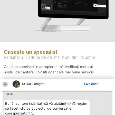
Gasește un specialist
Ranking-ul îi adună pe cei mai buni din industrie
Cauți un specialist in apropierea ta? Verificați motorul
nostru de căutare. Folosiți doar cele mai bune servicii!
ȘOIMII Fotografi
Live chat
Căutare
09:37
Bună, suntem încântați să vă ajutăm! 🙂 Vă rugăm
să faceți clic pe subiectul de conversație
corespunzător! 🙂