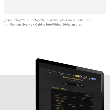
Șoimii Fotografi
Fotografi, Studiouri Foto, Cabine Foto - Iaşi
Famous Events - Cabina foto/Video 360/fum greu