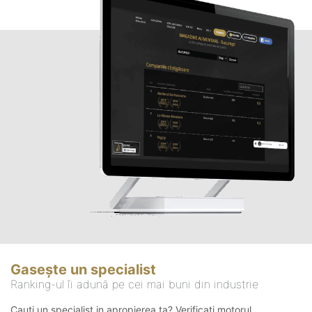
Gasește un specialist
Ranking-ul îi adună pe cei mai buni din industrie
Cauți un specialist in apropierea ta? Verificați motorul