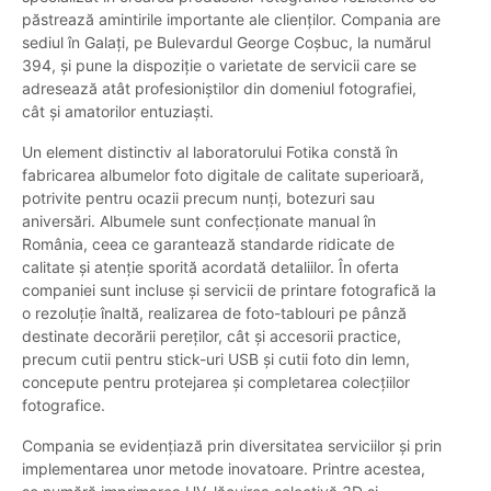
păstrează amintirile importante ale clienților. Compania are
sediul în Galați, pe Bulevardul George Coșbuc, la numărul
394, și pune la dispoziție o varietate de servicii care se
adresează atât profesioniștilor din domeniul fotografiei,
cât și amatorilor entuziaști.
Un element distinctiv al laboratorului Fotika constă în
fabricarea albumelor foto digitale de calitate superioară,
potrivite pentru ocazii precum nunți, botezuri sau
aniversări. Albumele sunt confecționate manual în
România, ceea ce garantează standarde ridicate de
calitate și atenție sporită acordată detaliilor. În oferta
companiei sunt incluse și servicii de printare fotografică la
o rezoluție înaltă, realizarea de foto-tablouri pe pânză
destinate decorării pereților, cât și accesorii practice,
precum cutii pentru stick-uri USB și cutii foto din lemn,
concepute pentru protejarea și completarea colecțiilor
fotografice.
Compania se evidențiază prin diversitatea serviciilor și prin
implementarea unor metode inovatoare. Printre acestea,