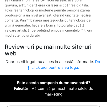
se numără imprimarea UV, lăcuirea selectivă 3D și
gravura, alături de tăierea cu laser și tipărirea digitală.
Folosirea tehnologiilor moderne permite personalizarea
produselor la un nivel avansat, oferind unicitate fiecărei
comenzi. Prin îmbinarea meșteșugului cu tehnologia de
ultimă generație, fiecare album și fotografie capătă
valoare artistică, perpetuând emoția momentelor într-un
mod autentic și durabil.
Review-uri pe mai multe site-uri
web
Doar userii logați au acces la această informație.
Da-
ți click aici pentru a vă loga.
Este acesta compania dumneavoastră
?
Felicitări!
Aă cum să primești materialele de
marketing