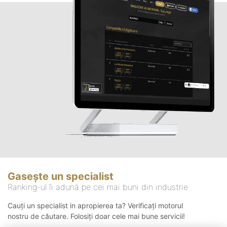
Gasește un specialist
Ranking-ul îi adună pe cei mai buni din industrie
Cauți un specialist in apropierea ta? Verificați motorul
nostru de căutare. Folosiți doar cele mai bune servicii!