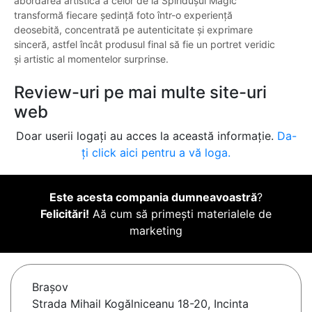
abordarea artistică a celor de la Spiridușul Magic
transformă fiecare ședință foto într-o experiență
deosebită, concentrată pe autenticitate și exprimare
sinceră, astfel încât produsul final să fie un portret veridic
și artistic al momentelor surprinse.
Review-uri pe mai multe site-uri
web
Doar userii logați au acces la această informație.
Da-
ți click aici pentru a vă loga.
Este acesta compania dumneavoastră
?
Felicitări!
Aă cum să primești materialele de
marketing
Braşov
Strada Mihail Kogălniceanu 18-20, Incinta