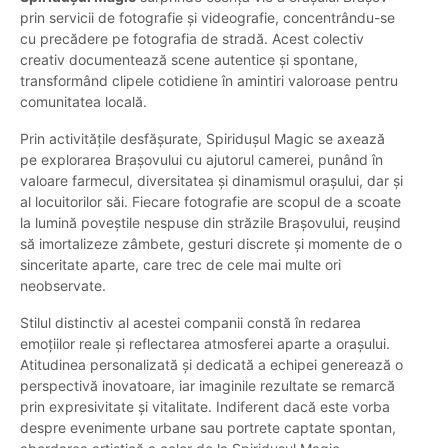
prin servicii de fotografie și videografie, concentrându-se
cu precădere pe fotografia de stradă. Acest colectiv
creativ documentează scene autentice și spontane,
transformând clipele cotidiene în amintiri valoroase pentru
comunitatea locală.
Prin activitățile desfășurate, Spiridușul Magic se axează
pe explorarea Brașovului cu ajutorul camerei, punând în
valoare farmecul, diversitatea și dinamismul orașului, dar și
al locuitorilor săi. Fiecare fotografie are scopul de a scoate
la lumină poveștile nespuse din străzile Brașovului, reușind
să imortalizeze zâmbete, gesturi discrete și momente de o
sinceritate aparte, care trec de cele mai multe ori
neobservate.
Stilul distinctiv al acestei companii constă în redarea
emoțiilor reale și reflectarea atmosferei aparte a orașului.
Atitudinea personalizată și dedicată a echipei generează o
perspectivă inovatoare, iar imaginile rezultate se remarcă
prin expresivitate și vitalitate. Indiferent dacă este vorba
despre evenimente urbane sau portrete captate spontan,