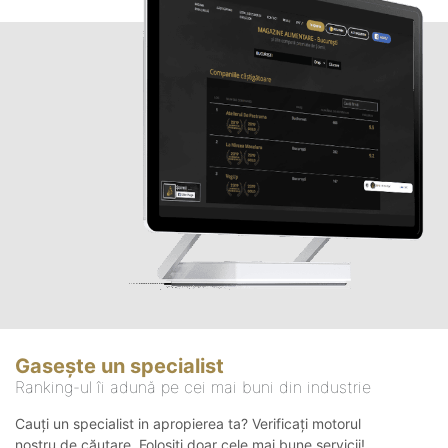
Gasește un specialist
Ranking-ul îi adună pe cei mai buni din industrie
Cauți un specialist in apropierea ta? Verificați motorul
nostru de căutare. Folosiți doar cele mai bune servicii!