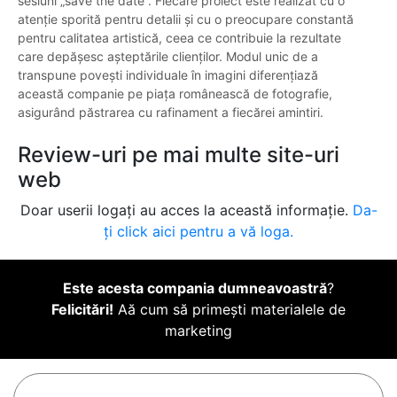
sesiuni „save the date”. Fiecare proiect este realizat cu o
atenție sporită pentru detalii și cu o preocupare constantă
pentru calitatea artistică, ceea ce contribuie la rezultate
care depășesc așteptările clienților. Modul unic de a
transpune povești individuale în imagini diferențiază
această companie pe piața românească de fotografie,
asigurând păstrarea cu rafinament a fiecărei amintiri.
Review-uri pe mai multe site-uri
web
Doar userii logați au acces la această informație.
Da-
ți click aici pentru a vă loga.
Este acesta compania dumneavoastră
?
Felicitări!
Aă cum să primești materialele de
marketing