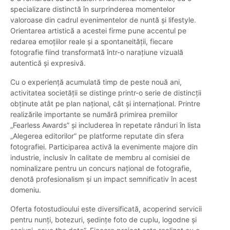
specializare distinctă în surprinderea momentelor
valoroase din cadrul evenimentelor de nuntă și lifestyle.
Orientarea artistică a acestei firme pune accentul pe
redarea emoțiilor reale și a spontaneității, fiecare
fotografie fiind transformată într-o narațiune vizuală
autentică și expresivă.
Cu o experiență acumulată timp de peste nouă ani,
activitatea societății se distinge printr-o serie de distincții
obținute atât pe plan național, cât și internațional. Printre
realizările importante se numără primirea premiilor
„Fearless Awards” și includerea în repetate rânduri în lista
„Alegerea editorilor” pe platforme reputate din sfera
fotografiei. Participarea activă la evenimente majore din
industrie, inclusiv în calitate de membru al comisiei de
nominalizare pentru un concurs național de fotografie,
denotă profesionalism și un impact semnificativ în acest
domeniu.
Oferta fotostudioului este diversificată, acoperind servicii
pentru nunți, botezuri, ședințe foto de cuplu, logodne și