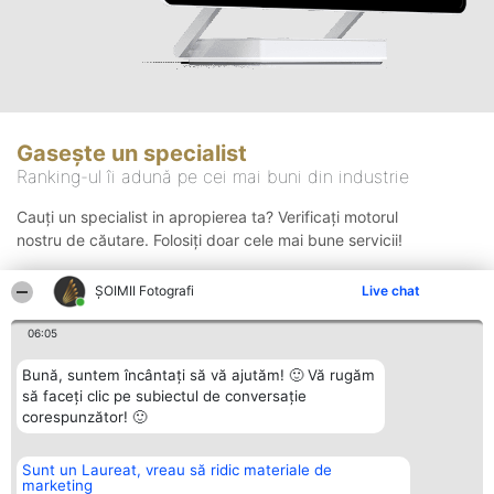
Gasește un specialist
Ranking-ul îi adună pe cei mai buni din industrie
Cauți un specialist in apropierea ta? Verificați motorul
nostru de căutare. Folosiți doar cele mai bune servicii!
ȘOIMII Fotografi
Live chat
Căutare
06:05
Bună, suntem încântați să vă ajutăm! 🙂 Vă rugăm
să faceți clic pe subiectul de conversație
corespunzător! 🙂
Sunt un Laureat, vreau să ridic materiale de
Organizator Ranking
Plebiscyt
Contact
marketing
BRIGHT SOLUTIONS BR SRL
Câștigătorii
Contact