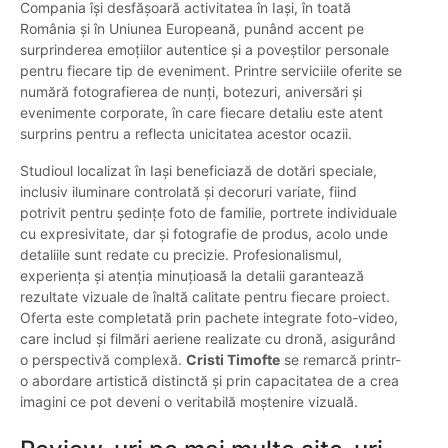
Compania își desfășoară activitatea în Iași, în toată
România și în Uniunea Europeană, punând accent pe
surprinderea emoțiilor autentice și a poveștilor personale
pentru fiecare tip de eveniment. Printre serviciile oferite se
numără fotografierea de nunți, botezuri, aniversări și
evenimente corporate, în care fiecare detaliu este atent
surprins pentru a reflecta unicitatea acestor ocazii.
Studioul localizat în Iași beneficiază de dotări speciale,
inclusiv iluminare controlată și decoruri variate, fiind
potrivit pentru ședințe foto de familie, portrete individuale
cu expresivitate, dar și fotografie de produs, acolo unde
detaliile sunt redate cu precizie. Profesionalismul,
experiența și atenția minuțioasă la detalii garantează
rezultate vizuale de înaltă calitate pentru fiecare proiect.
Oferta este completată prin pachete integrate foto-video,
care includ și filmări aeriene realizate cu dronă, asigurând
o perspectivă complexă.
Cristi Timofte
se remarcă printr-
o abordare artistică distinctă și prin capacitatea de a crea
imagini ce pot deveni o veritabilă moștenire vizuală.