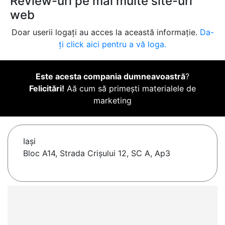
Review-uri pe mai multe site-uri
web
Doar userii logați au acces la această informație.
Da-
ți click aici pentru a vă loga.
Este acesta compania dumneavoastră
?
Felicitări!
Aă cum să primești materialele de
marketing
Iaşi
Bloc A14, Strada Crişului 12, SC A, Ap3