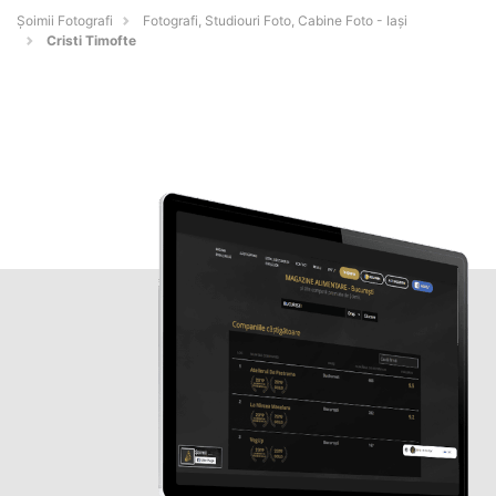
Șoimii Fotografi
Fotografi, Studiouri Foto, Cabine Foto - Iaşi
Cristi Timofte