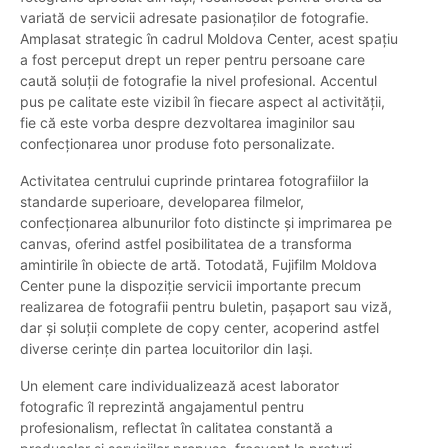
variată de servicii adresate pasionaților de fotografie.
Amplasat strategic în cadrul Moldova Center, acest spațiu
a fost perceput drept un reper pentru persoane care
caută soluții de fotografie la nivel profesional. Accentul
pus pe calitate este vizibil în fiecare aspect al activității,
fie că este vorba despre dezvoltarea imaginilor sau
confecționarea unor produse foto personalizate.
Activitatea centrului cuprinde printarea fotografiilor la
standarde superioare, developarea filmelor,
confecționarea albunurilor foto distincte și imprimarea pe
canvas, oferind astfel posibilitatea de a transforma
amintirile în obiecte de artă. Totodată, Fujifilm Moldova
Center pune la dispoziție servicii importante precum
realizarea de fotografii pentru buletin, pașaport sau viză,
dar și soluții complete de copy center, acoperind astfel
diverse cerințe din partea locuitorilor din Iași.
Un element care individualizează acest laborator
fotografic îl reprezintă angajamentul pentru
profesionalism, reflectat în calitatea constantă a