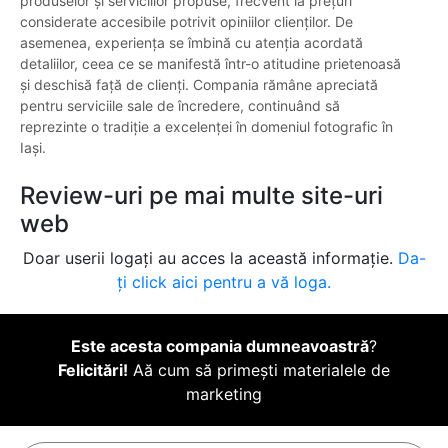
produselor și serviciilor propuse, frecvent la prețuri
considerate accesibile potrivit opiniilor clienților. De
asemenea, experiența se îmbină cu atenția acordată
detaliilor, ceea ce se manifestă într-o atitudine prietenoasă
și deschisă față de clienți. Compania rămâne apreciată
pentru serviciile sale de încredere, continuând să
reprezinte o tradiție a excelenței în domeniul fotografic în
Iași.
Review-uri pe mai multe site-uri
web
Doar userii logați au acces la această informație.
Da-
ți click aici pentru a vă loga.
Este acesta compania dumneavoastră
?
Felicitări!
Aă cum să primești materialele de
marketing