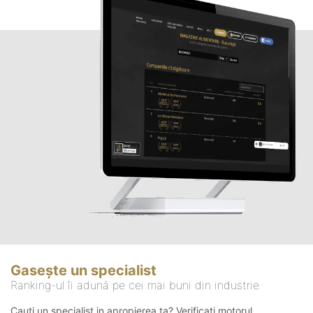
Gasește un specialist
Ranking-ul îi adună pe cei mai buni din industrie
Cauți un specialist in apropierea ta? Verificați motorul