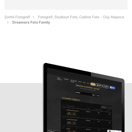
Șoimii Fotografi
Fotografi, Studiouri Foto, Cabine Foto - Cluj-Napoca
Dreamers Foto Family