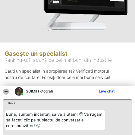
Gasește un specialist
Ranking-ul îi adună pe cei mai buni din industrie
Cauți un specialist in apropierea ta? Verificați motorul
nostru de căutare. Folosiți doar cele mai bune servicii!
ȘOIMII Fotografi
Live chat
Căutare
16:24
Bună, suntem încântați să vă ajutăm! 🙂 Vă rugăm
să faceți clic pe subiectul de conversație
corespunzător! 🙂