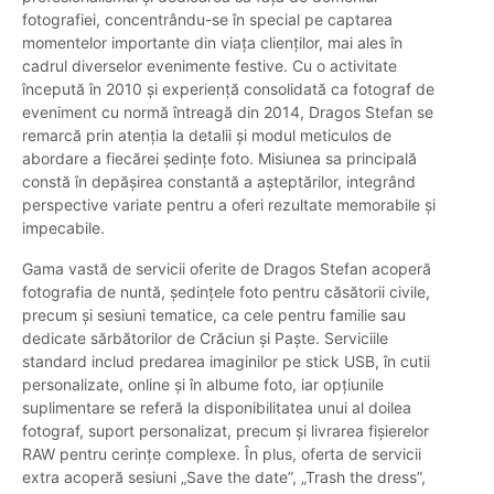
fotografiei, concentrându-se în special pe captarea
momentelor importante din viața clienților, mai ales în
cadrul diverselor evenimente festive. Cu o activitate
începută în 2010 și experiență consolidată ca fotograf de
eveniment cu normă întreagă din 2014, Dragos Stefan se
remarcă prin atenția la detalii și modul meticulos de
abordare a fiecărei ședințe foto. Misiunea sa principală
constă în depășirea constantă a așteptărilor, integrând
perspective variate pentru a oferi rezultate memorabile și
impecabile.
Gama vastă de servicii oferite de Dragos Stefan acoperă
fotografia de nuntă, ședințele foto pentru căsătorii civile,
precum și sesiuni tematice, ca cele pentru familie sau
dedicate sărbătorilor de Crăciun și Paște. Serviciile
standard includ predarea imaginilor pe stick USB, în cutii
personalizate, online și în albume foto, iar opțiunile
suplimentare se referă la disponibilitatea unui al doilea
fotograf, suport personalizat, precum și livrarea fișierelor
RAW pentru cerințe complexe. În plus, oferta de servicii
extra acoperă sesiuni „Save the date”, „Trash the dress”,