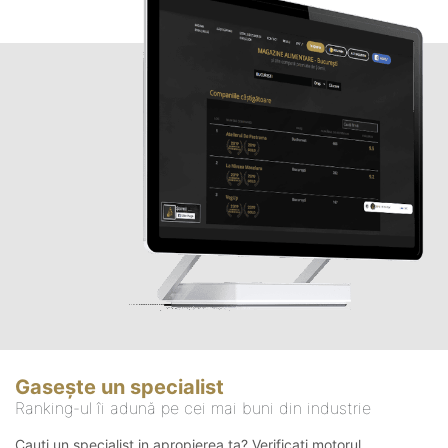
Gasește un specialist
Ranking-ul îi adună pe cei mai buni din industrie
Cauți un specialist in apropierea ta? Verificați motorul