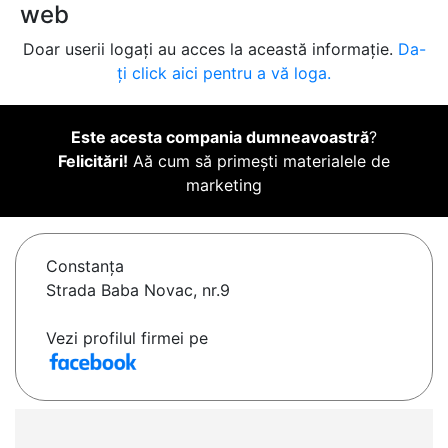
web
Doar userii logați au acces la această informație.
Da-
ți click aici pentru a vă loga.
Este acesta compania dumneavoastră
?
Felicitări!
Aă cum să primești materialele de
marketing
Constanţa
Strada Baba Novac, nr.9
Vezi profilul firmei pe