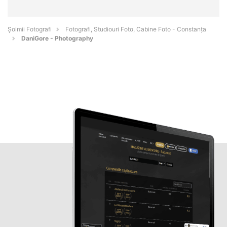
Șoimii Fotografi
Fotografi, Studiouri Foto, Cabine Foto - Constanţa
DaniGore - Photography