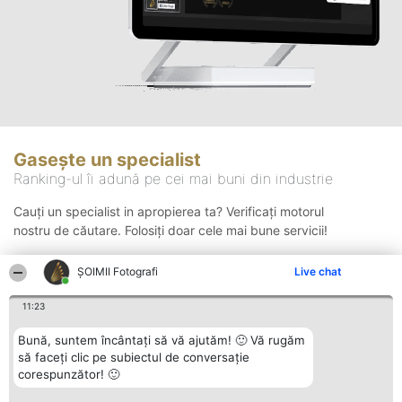
Gasește un specialist
Ranking-ul îi adună pe cei mai buni din industrie
Cauți un specialist in apropierea ta? Verificați motorul
nostru de căutare. Folosiți doar cele mai bune servicii!
ȘOIMII Fotografi
Live chat
Căutare
11:23
Bună, suntem încântați să vă ajutăm! 🙂 Vă rugăm
să faceți clic pe subiectul de conversație
corespunzător! 🙂