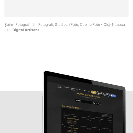
Șoimii Fotografi
Fotografi, Studiouri Foto, Cabine Foto - Cluj-Napoca
Digital Artisans