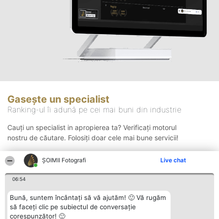
Gasește un specialist
Ranking-ul îi adună pe cei mai buni din industrie
Cauți un specialist in apropierea ta? Verificați motorul
nostru de căutare. Folosiți doar cele mai bune servicii!
ȘOIMII Fotografi
Live chat
Căutare
06:54
Bună, suntem încântați să vă ajutăm! 🙂 Vă rugăm
să faceți clic pe subiectul de conversație
corespunzător! 🙂