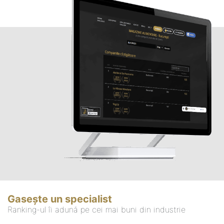
Gasește un specialist
Ranking-ul îi adună pe cei mai buni din industrie