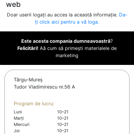
web
Doar userii logați au acces la această informație.
Da-
ți click aici pentru a vă loga.
Este acesta compania dumneavoastră
?
Felicitări!
Aă cum să primești materialele de
marketing
Târgu-Mureş
Tudor Vladimirescu nr.56 A
Program de lucru:
Luni
10–21
Marți
10–21
Miercuri
10–21
Joi
10–21