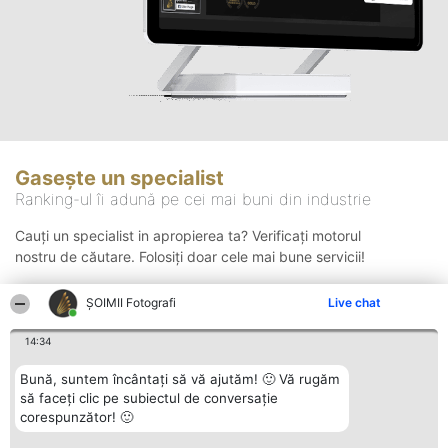
Gasește un specialist
Ranking-ul îi adună pe cei mai buni din industrie
Cauți un specialist in apropierea ta? Verificați motorul
nostru de căutare. Folosiți doar cele mai bune servicii!
ȘOIMII Fotografi
Live chat
Căutare
14:34
Bună, suntem încântați să vă ajutăm! 🙂 Vă rugăm
să faceți clic pe subiectul de conversație
corespunzător! 🙂