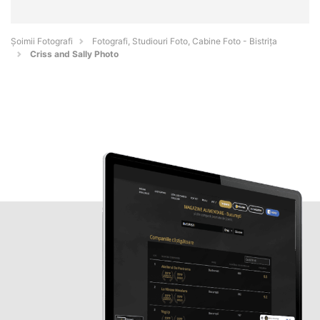
Șoimii Fotografi
Fotografi, Studiouri Foto, Cabine Foto - Bistriţa
Criss and Sally Photo