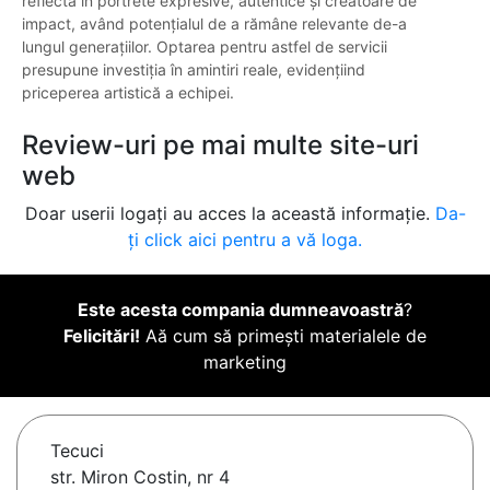
reflectă în portrete expresive, autentice și creatoare de
impact, având potențialul de a rămâne relevante de-a
lungul generațiilor. Optarea pentru astfel de servicii
presupune investiția în amintiri reale, evidențiind
priceperea artistică a echipei.
Review-uri pe mai multe site-uri
web
Doar userii logați au acces la această informație.
Da-
ți click aici pentru a vă loga.
Este acesta compania dumneavoastră
?
Felicitări!
Aă cum să primești materialele de
marketing
Tecuci
str. Miron Costin, nr 4