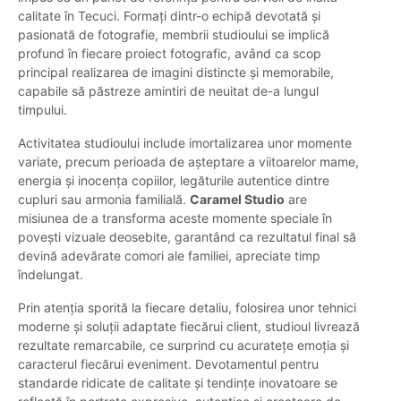
calitate în Tecuci. Formați dintr-o echipă devotată și
pasionată de fotografie, membrii studioului se implică
profund în fiecare proiect fotografic, având ca scop
principal realizarea de imagini distincte și memorabile,
capabile să păstreze amintiri de neuitat de-a lungul
timpului.
Activitatea studioului include imortalizarea unor momente
variate, precum perioada de așteptare a viitoarelor mame,
energia și inocența copiilor, legăturile autentice dintre
cupluri sau armonia familială.
Caramel Studio
are
misiunea de a transforma aceste momente speciale în
povești vizuale deosebite, garantând ca rezultatul final să
devină adevărate comori ale familiei, apreciate timp
îndelungat.
Prin atenția sporită la fiecare detaliu, folosirea unor tehnici
moderne și soluții adaptate fiecărui client, studioul livrează
rezultate remarcabile, ce surprind cu acuratețe emoția și
caracterul fiecărui eveniment. Devotamentul pentru
standarde ridicate de calitate și tendințe inovatoare se