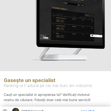
Gasește un specialist
Ranking-ul îi adună pe cei mai buni din industrie
Cauți un specialist in apropierea ta? Verificați motorul
nostru de căutare. Folosiți doar cele mai bune servicii!