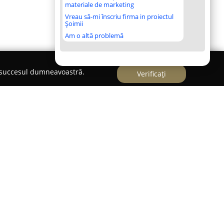
materiale de marketing
Vreau să-mi înscriu firma in proiectul
Șoimii
Am o altă problemă
e succesul dumneavoastră.
Verificați
inge prin pasiunea și angajamentul constant față
nd o activitate semnificativă în orașele Arad și
 disponibilitatea de a călători pentru proiecte
ul, Călin, are o experiență deosebită în domeniu
r de amintiri, având abilitatea de a transforma