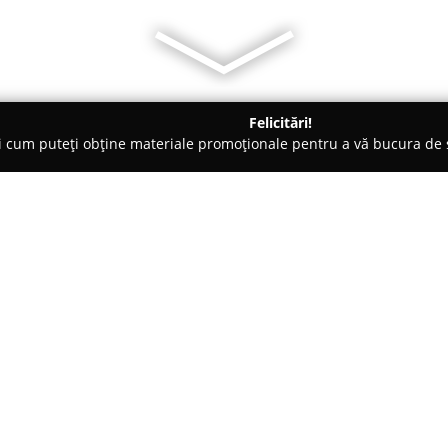
Felicitări!
ți cum puteți obține materiale promoționale pentru a vă bucura d
 Foto - Arad
Calin Vurdea Photo art
Despre companie:
Calin Vurdea Photo art
se dist
de fotografia de eveniment, avâ
Timișoara, dar oferind totodată
oriunde este necesar. Fondator
Arată mai multe >>
și este recunoscut ca un creato