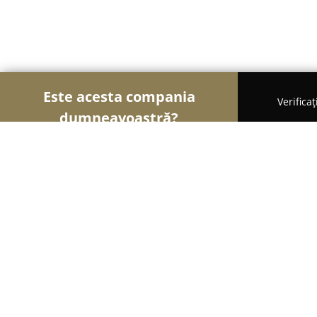
Este acesta compania
Verifica
dumneavoastră?
Șoimii Fotografi
Fotografi, Studiouri Foto, Cabine
Calin Vurdea Photo art