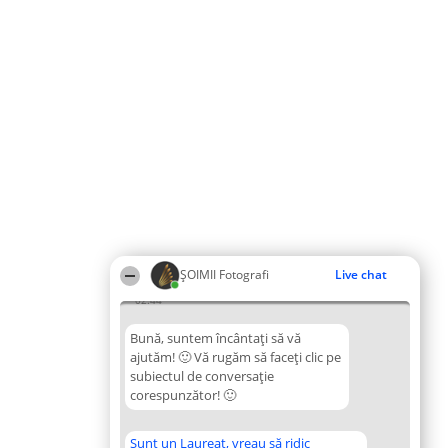
ȘOIMII Fotografi
Live chat
02:44
Bună, suntem încântați să vă
ajutăm! 🙂 Vă rugăm să faceți clic pe
subiectul de conversație
corespunzător! 🙂
Sunt un Laureat, vreau să ridic