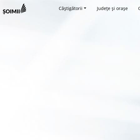
Câștigătorii
Județe și orașe