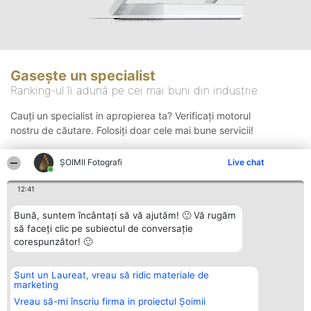
Gasește un specialist
Ranking-ul îi adună pe cei mai buni din industrie
Cauți un specialist in apropierea ta? Verificați motorul
nostru de căutare. Folosiți doar cele mai bune servicii!
ȘOIMII Fotografi
Live chat
Căutare
12:41
Bună, suntem încântați să vă ajutăm! 🙂 Vă rugăm
să faceți clic pe subiectul de conversație
corespunzător! 🙂
Sunt un Laureat, vreau să ridic materiale de
Organizator Ranking
Plebiscyt
Contact
marketing
BRIGHT SOLUTIONS BR SRL
Câștigătorii
Contact
Aleea Timisul De Sus 2 Bl. A30
Lista Tuturor
Vreau să-mi înscriu firma in proiectul Șoimii
Sc. A Et. 4 Ap. 13 Cod 061952
Laureaților