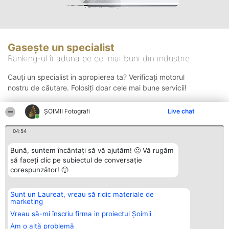
Gasește un specialist
Ranking-ul îi adună pe cei mai buni din industrie
Cauți un specialist in apropierea ta? Verificați motorul
nostru de căutare. Folosiți doar cele mai bune servicii!
ȘOIMII Fotografi
Live chat
Căutare
04:54
Bună, suntem încântați să vă ajutăm! 🙂 Vă rugăm
să faceți clic pe subiectul de conversație
corespunzător! 🙂
Sunt un Laureat, vreau să ridic materiale de
Organizator Ranking
Plebiscyt
Contact
marketing
BRIGHT SOLUTIONS BR SRL
Câștigătorii
Contact
Aleea Timisul De Sus 2 Bl. A30
Lista Tuturor
Vreau să-mi înscriu firma in proiectul Șoimii
Sc. A Et. 4 Ap. 13 Cod 061952
Laureaților
Am o altă problemă
București
Reguli