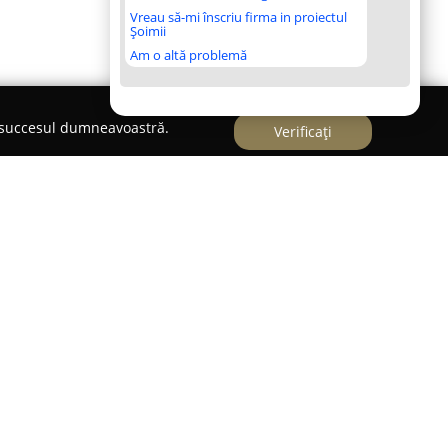
Vreau să-mi înscriu firma in proiectul
Șoimii
Am o altă problemă
e succesul dumneavoastră.
Verificați
prezintă o echipă pasionată din Brașov,
nor amintiri vizuale autentice cu ocazia
ania adoptă în principal o perspectivă
pe captarea emoțiilor reale și a momentelor
imagine să transpună o poveste vie. Accentul este
 și filme de nuntă care evidențiază bucuria