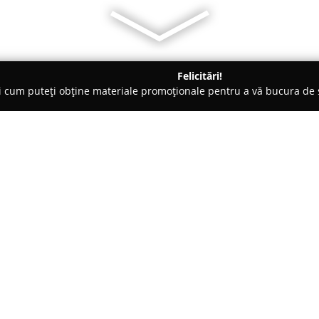
Felicitări!
ți cum puteți obține materiale promoționale pentru a vă bucura d
 Foto - Braşov
Diada - Photography & Films
Despre companie:
Diada Photography & Films
re
specializată în imortalizarea u
evenimentelor deosebite. Comp
documentară, concentrându-se 
spontane, astfel încât fiecare 
pus pe realizarea de fotografii