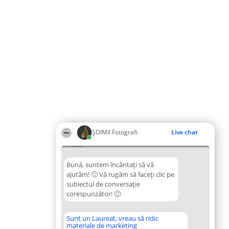
ȘOIMII Fotografi
Live chat
10:26
Bună, suntem încântați să vă
ajutăm! 🙂 Vă rugăm să faceți clic pe
subiectul de conversație
corespunzător! 🙂
Sunt un Laureat, vreau să ridic
materiale de marketing