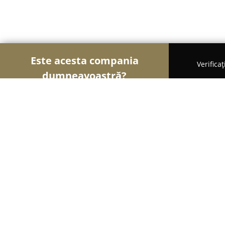
Este acesta compania
Verifica
dumneavoastră?
Șoimii Fotografi
Fotografi, Studiouri Foto, Cabine
Diada - Photography & Films
10
(53)
Braşov, Strada Gloriei 13