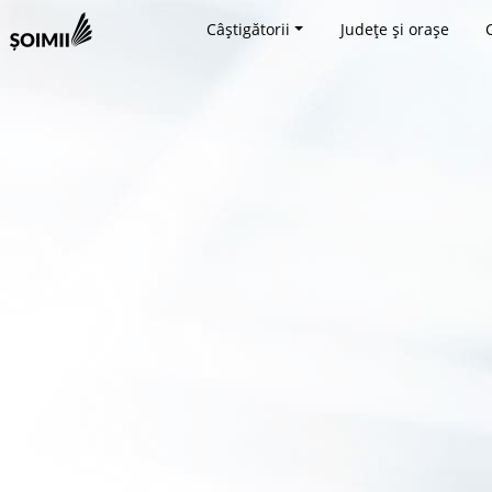
Câștigătorii
Județe și orașe