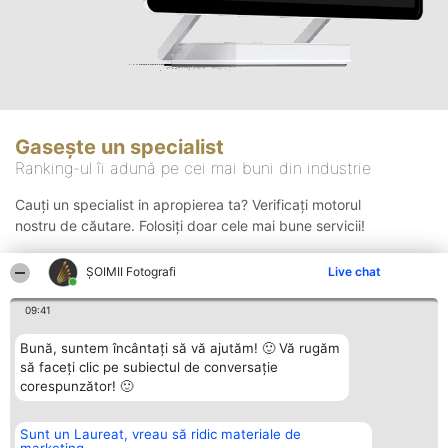
Gasește un specialist
Ranking-ul îi adună pe cei mai buni din industrie
Cauți un specialist in apropierea ta? Verificați motorul
nostru de căutare. Folosiți doar cele mai bune servicii!
ȘOIMII Fotografi
Live chat
Căutare
09:41
Bună, suntem încântați să vă ajutăm! 🙂 Vă rugăm
să faceți clic pe subiectul de conversație
corespunzător! 🙂
Sunt un Laureat, vreau să ridic materiale de
Organizator Ranking
Plebiscyt
Contact