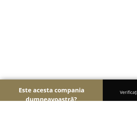
Este acesta compania
Verifica
dumneavoastră?
Șoimii Fotografi
Fotografi, Studiouri Foto, Cabine 