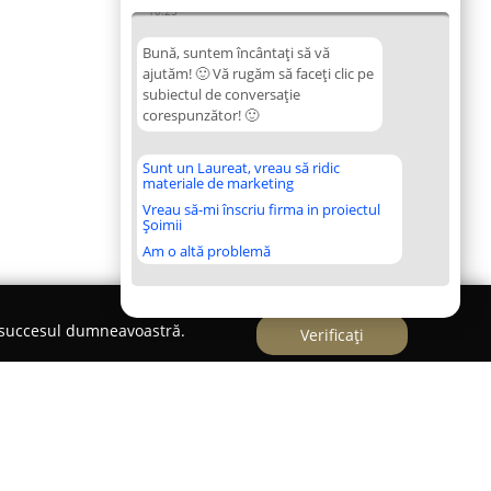
10:25
Bună, suntem încântați să vă
ajutăm! 🙂 Vă rugăm să faceți clic pe
subiectul de conversație
corespunzător! 🙂
Sunt un Laureat, vreau să ridic
materiale de marketing
Vreau să-mi înscriu firma in proiectul
Șoimii
Am o altă problemă
e succesul dumneavoastră.
Verificați