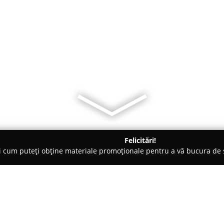
Felicitări!
ți cum puteți obține materiale promoționale pentru a vă bucura d
Foto - Dolj
Eugen Chiosa Fotograf