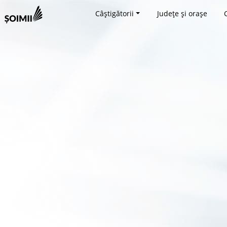
Câștigătorii
Județe și orașe