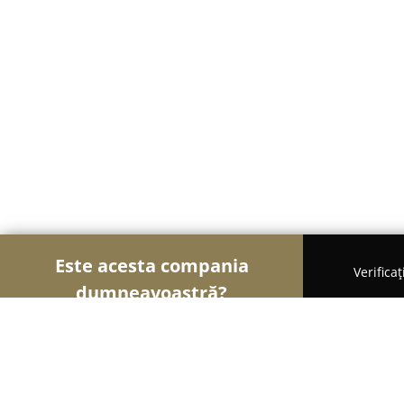
Este acesta compania
Verifica
dumneavoastră?
Șoimii Fotografi
Fotografi, Studiouri Foto, Cabine