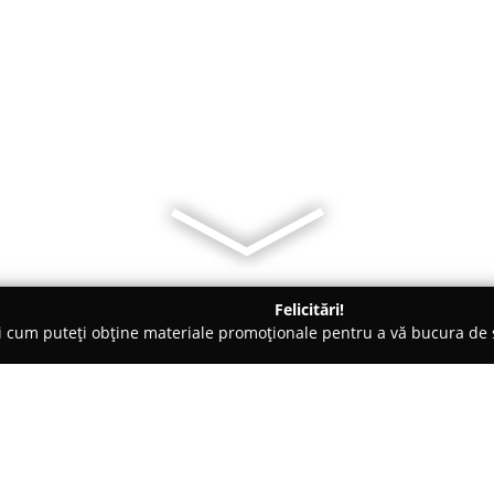
Felicitări!
ți cum puteți obține materiale promoționale pentru a vă bucura d
 Foto - Slobozia
Nunti - Foto Pro Matache