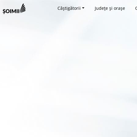
Câștigătorii
Județe și orașe