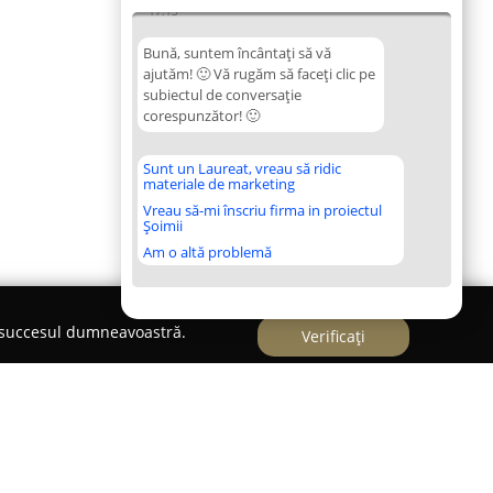
17:13
Bună, suntem încântați să vă
ajutăm! 🙂 Vă rugăm să faceți clic pe
subiectul de conversație
corespunzător! 🙂
Sunt un Laureat, vreau să ridic
materiale de marketing
Vreau să-mi înscriu firma in proiectul
Șoimii
Am o altă problemă
e succesul dumneavoastră.
Verificați