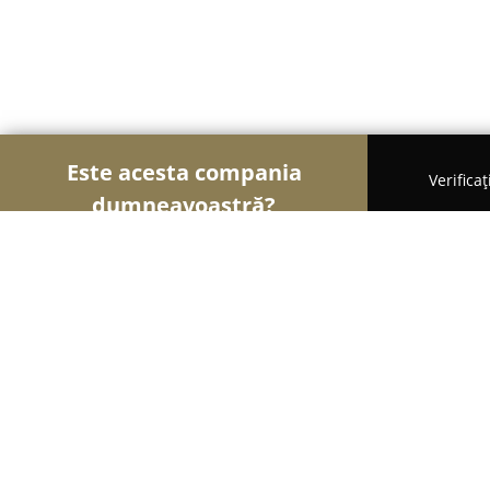
Este acesta compania
Verifica
dumneavoastră?
Șoimii Fotografi
Fotografi, Studiouri Foto, Cabine
Marius Noroc
8.9
(14)