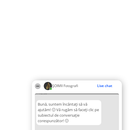
ȘOIMII Fotografi
Live chat
12:58
Bună, suntem încântați să vă
ajutăm! 🙂 Vă rugăm să faceți clic pe
subiectul de conversație
corespunzător! 🙂