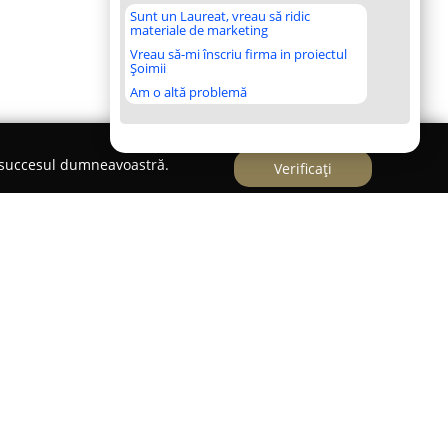
Sunt un Laureat, vreau să ridic
materiale de marketing
Vreau să-mi înscriu firma in proiectul
Șoimii
Am o altă problemă
e succesul dumneavoastră.
Verificați
untă
reprezintă o prezență consacrată în sfera
 recunoscut pentru specializarea în imortalizarea
 nunților. Activitatea sa este caracterizată
de pasiune, creativitate și respect pentru client,