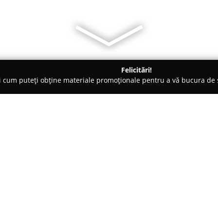
Felicitări!
ți cum puteți obține materiale promoționale pentru a vă bucura d
 Foto - Botoşani
Marius Noroc
Despre companie:
Marius Noroc - Fotograf de N
fotografiei de eveniment, fiind
momentelor distincte din cadrul
printr-o combinație armonioasă 