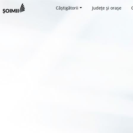
Câștigătorii
Județe și orașe