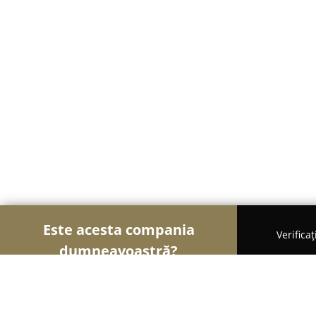
Este acesta compania
Verifica
dumneavoastră?
Șoimii Fotografi
Fotografi, Studiouri Foto, Cabine