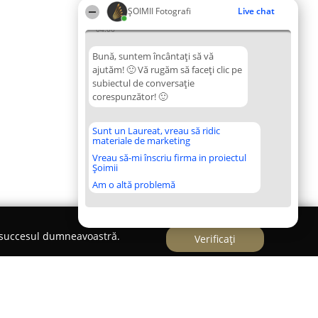
ȘOIMII Fotografi
Live chat
04:06
Bună, suntem încântați să vă
ajutăm! 🙂 Vă rugăm să faceți clic pe
subiectul de conversație
corespunzător! 🙂
Sunt un Laureat, vreau să ridic
materiale de marketing
Vreau să-mi înscriu firma in proiectul
Șoimii
Am o altă problemă
e succesul dumneavoastră.
Verificați