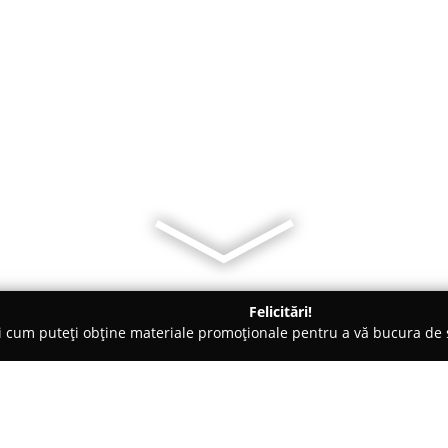
Felicitări!
ți cum puteți obține materiale promoționale pentru a vă bucura d
 Foto - Focşani
Cabina foto ,,AMINTIRI COLORATE” Focsani