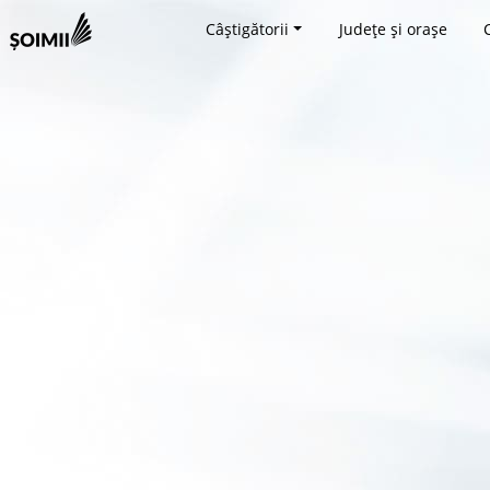
Câștigătorii
Județe și orașe