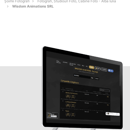
Șoimii Fotografi
Fotografi, Studiouri Foto, Cabine Foto - Alba Iulia
Wisdom Animations SRL