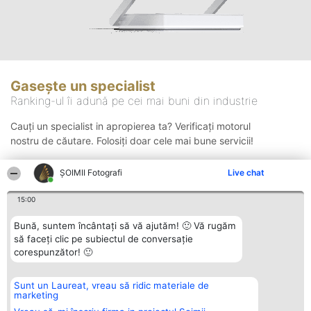
Gasește un specialist
Ranking-ul îi adună pe cei mai buni din industrie
Cauți un specialist in apropierea ta? Verificați motorul
nostru de căutare. Folosiți doar cele mai bune servicii!
ȘOIMII Fotografi
Live chat
Căutare
15:00
Bună, suntem încântați să vă ajutăm! 🙂 Vă rugăm
să faceți clic pe subiectul de conversație
corespunzător! 🙂
Sunt un Laureat, vreau să ridic materiale de
Organizator Ranking
Plebiscyt
Contact
marketing
BRIGHT SOLUTIONS BR SRL
Câștigătorii
Contact
Aleea Timisul De Sus 2 Bl. A30
Lista Tuturor