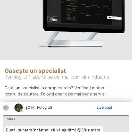
Gasește un specialist
Ranking-ul îi adună pe cei mai buni din industrie
Cauți un specialist in apropierea ta? Verificați motorul
nostru de căutare. Folosiți doar cele mai bune servicii!
ȘOIMII Fotografi
Live chat
Căutare
09:41
Bună, suntem încântați să vă ajutăm! 🙂 Vă rugăm