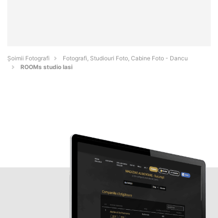
Șoimii Fotografi
Fotografi, Studiouri Foto, Cabine Foto - Dancu
ROOMs studio Iasi