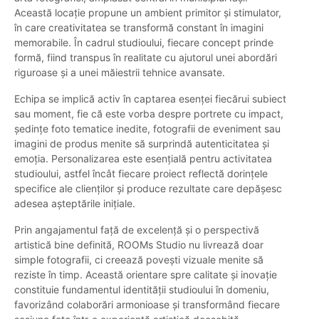
Această locație propune un ambient primitor și stimulator,
în care creativitatea se transformă constant în imagini
memorabile. În cadrul studioului, fiecare concept prinde
formă, fiind transpus în realitate cu ajutorul unei abordări
riguroase și a unei măiestrii tehnice avansate.
Echipa se implică activ în captarea esenței fiecărui subiect
sau moment, fie că este vorba despre portrete cu impact,
ședințe foto tematice inedite, fotografii de eveniment sau
imagini de produs menite să surprindă autenticitatea și
emoția. Personalizarea este esențială pentru activitatea
studioului, astfel încât fiecare proiect reflectă dorințele
specifice ale clienților și produce rezultate care depășesc
adesea așteptările inițiale.
Prin angajamentul față de excelență și o perspectivă
artistică bine definită, ROOMs Studio nu livrează doar
simple fotografii, ci creează povești vizuale menite să
reziste în timp. Această orientare spre calitate și inovație
constituie fundamentul identității studioului în domeniu,
favorizând colaborări armonioase și transformând fiecare