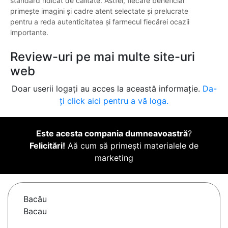
standard ridicat de calitate. Astfel, fiecare beneficiar
primește imagini și cadre atent selectate și prelucrate
pentru a reda autenticitatea și farmecul fiecărei ocazii
importante.
Review-uri pe mai multe site-uri
web
Doar userii logați au acces la această informație.
Da-
ți click aici pentru a vă loga.
Este acesta compania dumneavoastră
?
Felicitări!
Aă cum să primești materialele de
marketing
Bacău
Bacau