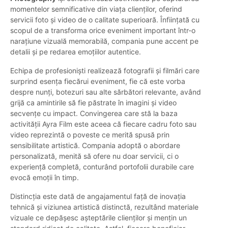
momentelor semnificative din viața clienților, oferind
servicii foto și video de o calitate superioară. Înființată cu
scopul de a transforma orice eveniment important într-o
narațiune vizuală memorabilă, compania pune accent pe
detalii și pe redarea emoțiilor autentice.
Echipa de profesioniști realizează fotografii și filmări care
surprind esența fiecărui eveniment, fie că este vorba
despre nunți, botezuri sau alte sărbători relevante, având
grijă ca amintirile să fie păstrate în imagini și video
secvențe cu impact. Convingerea care stă la baza
activității Ayra Film este aceea că fiecare cadru foto sau
video reprezintă o poveste ce merită spusă prin
sensibilitate artistică. Compania adoptă o abordare
personalizată, menită să ofere nu doar servicii, ci o
experiență completă, conturând portofolii durabile care
evocă emoții în timp.
Distincția este dată de angajamentul față de inovația
tehnică și viziunea artistică distinctă, rezultând materiale
vizuale ce depășesc așteptările clienților și mențin un