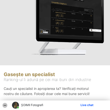
Gasește un specialist
Ranking-ul îi adună pe cei mai buni din industrie
Cauți un specialist in apropierea ta? Verificați motorul
nostru de căutare. Folosiți doar cele mai bune servicii!
ȘOIMII Fotografi
Live chat
Căutare