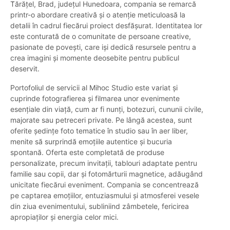
T̆ărățel, Brad, județul Hunedoara, compania se remarcă
printr-o abordare creativă și o atenție meticuloasă la
detalii în cadrul fiecărui proiect desfășurat. Identitatea lor
este conturată de o comunitate de persoane creative,
pasionate de povești, care iși dedică resursele pentru a
crea imagini și momente deosebite pentru publicul
deservit.
Portofoliul de servicii al Mihoc Studio este variat și
cuprinde fotografierea și filmarea unor evenimente
esențiale din viață, cum ar fi nunți, botezuri, cununii civile,
majorate sau petreceri private. Pe lângă acestea, sunt
oferite ședințe foto tematice în studio sau în aer liber,
menite să surprindă emoțiile autentice și bucuria
spontană. Oferta este completată de produse
personalizate, precum invitații, tablouri adaptate pentru
familie sau copii, dar și fotomărturii magnetice, adăugând
unicitate fiecărui eveniment. Compania se concentrează
pe captarea emoțiilor, entuziasmului și atmosferei vesele
din ziua evenimentului, subliniind zâmbetele, fericirea
apropiaților și energia celor mici.