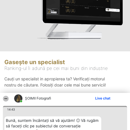
Gasește un specialist
Ranking-ul îi adună pe cei mai buni din industrie
Cauți un specialist in apropierea ta? Verificați motorul
nostru de căutare. Folosiți doar cele mai bune servicii!
ȘOIMII Fotografi
Live chat
Căutare
14:43
Bună, suntem încântați să vă ajutăm! 🙂 Vă rugăm
să faceți clic pe subiectul de conversație