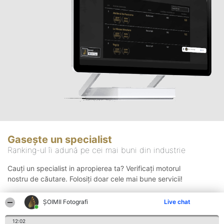
Gasește un specialist
Ranking-ul îi adună pe cei mai buni din industrie
Cauți un specialist in apropierea ta? Verificați motorul
nostru de căutare. Folosiți doar cele mai bune servicii!
ȘOIMII Fotografi
Live chat
Căutare
12:02