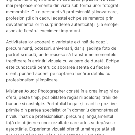
mai prețioase momente din viață sub forma unor fotografii
memorabile. Cu o perspectivă profesională și inovatoare,
profesioniștii din cadrul acestei echipe se remarcă prin
devotamentul lor în surprinderea autenticității și a emoției
asociate fiecărui eveniment important.
Activitatea lor acoperă o varietate extinsă de ocazii,
precum nunți, botezuri, aniversări, dar și ședințe foto de
portret și modă, unde reușesc să transforme momentele
trecătoare în amintiri vizuale cu valoare de durată. Echipa
este cunoscută pentru colaborarea atentă cu fiecare
client, punând accent pe captarea fiecărui detaliu cu
profesionalism și implicare.
Misiunea Axucc Photographer constă în a crea imagini ce
oferă, peste timp, posibilitatea regăsirii acelorași trăiri de
bucurie și nostalgie. Portofoliul bogat și reacțiile pozitive
primite din partea specialiștilor în domeniu demonstrează
nivelul înalt de profesionalism, precum și angajamentul
față de obținerea unor rezultate care adesea depășesc
așteptările. Experiența vizuală oferită urmărește atât să