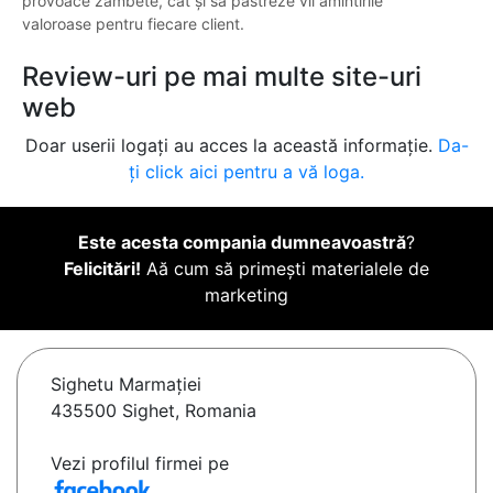
provoace zâmbete, cât și să păstreze vii amintirile
valoroase pentru fiecare client.
Review-uri pe mai multe site-uri
web
Doar userii logați au acces la această informație.
Da-
ți click aici pentru a vă loga.
Este acesta compania dumneavoastră
?
Felicitări!
Aă cum să primești materialele de
marketing
Sighetu Marmaţiei
435500 Sighet, Romania
Vezi profilul firmei pe