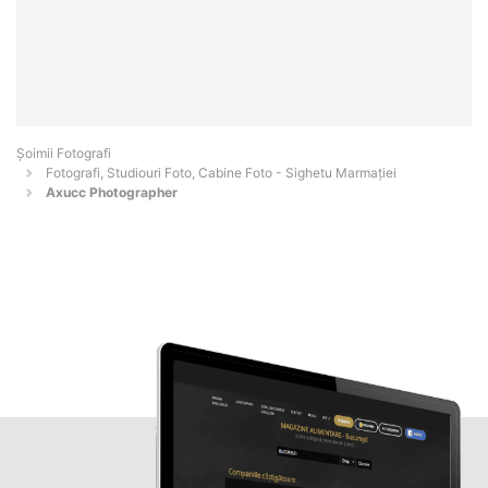
Șoimii Fotografi
Fotografi, Studiouri Foto, Cabine Foto - Sighetu Marmaţiei
Axucc Photographer