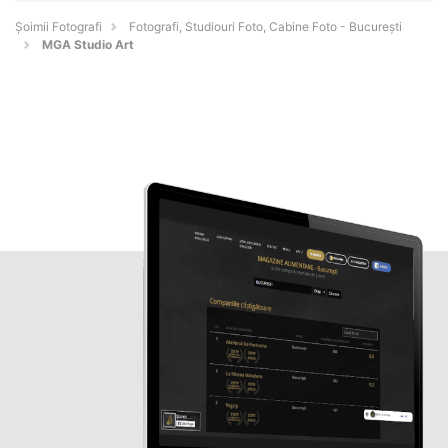
Șoimii Fotografi
Fotografi, Studiouri Foto, Cabine Foto - Bucureşti
MGA Studio Art