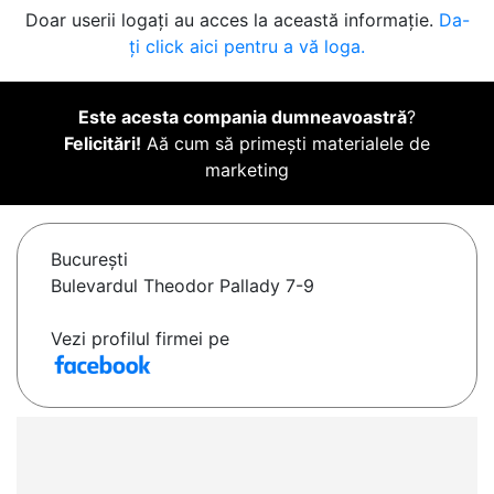
Doar userii logați au acces la această informație.
Da-
ți click aici pentru a vă loga.
Este acesta compania dumneavoastră
?
Felicitări!
Aă cum să primești materialele de
marketing
Bucureşti
Bulevardul Theodor Pallady 7-9
Vezi profilul firmei pe