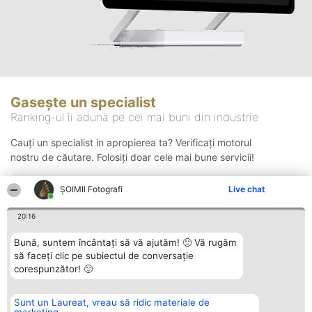
Gasește un specialist
Ranking-ul îi adună pe cei mai buni din industrie
Cauți un specialist in apropierea ta? Verificați motorul
nostru de căutare. Folosiți doar cele mai bune servicii!
ȘOIMII Fotografi
Live chat
Căutare
20:16
Bună, suntem încântați să vă ajutăm! 🙂 Vă rugăm
să faceți clic pe subiectul de conversație
corespunzător! 🙂
Sunt un Laureat, vreau să ridic materiale de
Organizator Ranking
Plebiscyt
Contact