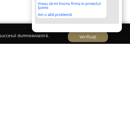
Vreau să-mi înscriu firma in proiectul
Șoimii
Am o altă problemă
e succesul dumneavoastră.
Verificați
i Turda, pe Strada Libertății 7,
Kodak Saramona
entru implicarea sa în domeniul fotografiei.
iderabilă, studioul oferă o varietate de servicii
ăspundă celor mai diverse cerințe. Serviciile
e eveniment, care acoperă realizarea de ședințe
 alte evenimente speciale, profesioniștii