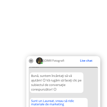
ȘOIMII Fotografi
Live chat
06:24
Bună, suntem încântați să vă
ajutăm! 🙂 Vă rugăm să faceți clic pe
subiectul de conversație
corespunzător! 🙂
Sunt un Laureat, vreau să ridic
materiale de marketing