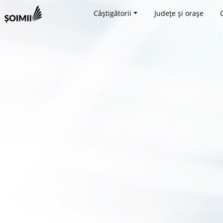
Câștigătorii
Județe și orașe