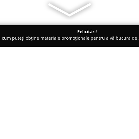
Felicitări!
ți cum puteți obține materiale promoționale pentru a vă bucura d
 Foto - Turda
Kodak Saramona
Despre companie:
Amplasat în centrul municipiulu
reprezintă un studio apreciat p
Bazându-se pe o experiență cons
fotografice, fiind pregătit să r
Arată mai multe >>
disponibile includ fotografia d
foto pentru nunți, botezuri sau