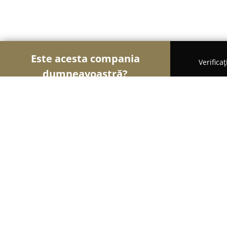
Este acesta compania
Verifica
dumneavoastră?
Șoimii Fotografi
Fotografi, Studiouri Foto, Cabine
Kodak Saramona
8.6
(7)