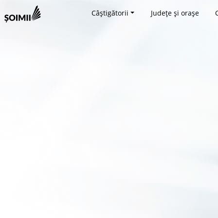
Câștigătorii
Județe și orașe