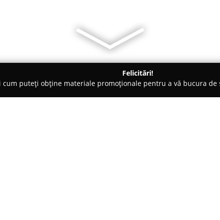
Felicitări!
ți cum puteți obține materiale promoționale pentru a vă bucura d
 Foto - Deva
Atom Studio Deva
Despre companie:
Atom Studio Deva
se remarcă î
profesionale din Deva, fiind re
captării și conservării unor m
oferă un spațiu bine echipat, i
Arată mai multe >>