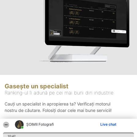
Gasește un specialist
Ranking-ul îi adună pe cei mai buni din industrie
Cauți un specialist in apropierea ta? Verificați motorul
nostru de căutare. Folosiți doar cele mai bune servicii!
ȘOIMII Fotografi
Live chat
Căutare
10:42