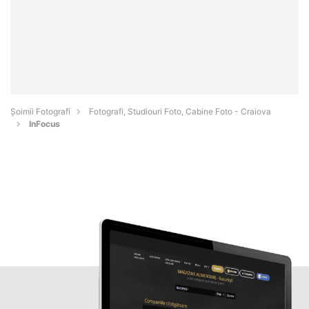
Șoimii Fotografi
Fotografi, Studiouri Foto, Cabine Foto - Craiova
InFocus