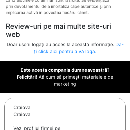
când albumele cu amintiri sunt răsfoite. Se evidențiază
prin devotamentul de a imortaliza clipe autentice și prin
implicarea activă în povestea fiecărui client.
Review-uri pe mai multe site-uri
web
Doar userii logați au acces la această informație.
Da-
ți click aici pentru a vă loga.
Este acesta compania dumneavoastră
?
Felicitări!
Aă cum să primești materialele de
marketing
Craiova
Craiova
Vezi profilul firmei pe