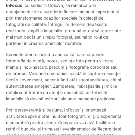
InFocus
, cu sediul în Craiova, se remarcă prin
angajamentul de a surprinde fiecare moment important și
prin transformarea ocaziilor speciale în colecții de
fotografii de calitate. Întregul lor demers depășește
realizarea simplă a imaginilor, propunându-și să reprezinte
mai mult decât un simplu fotograf, asumând rolul de
partener în crearea amintirilor durabile.
Serviciile oferite includ o arie vastă, care cuprinde
fotografia de nuntă, botez, ședințe foto pentru viitoare
mame și nou-născuți, precum și fotografie corporate sau
de produs. Misiunea companiei constă în captarea esenței
fiecărui eveniment, accentuând atât spontaneitatea, cât și
autenticitatea emoțiilor. Zâmbetele, îmbrățișările și micile
detalii sunt tratate cu atenție deosebită, astfel încât
imaginile să devină mărturii ale unor momente prețioase.
Prin perseverență și pasiune, InFocus își orientează
activitatea spre a oferi nu doar fotografii, ci și o experiență
memorabilă pentru clienți. Compania vizează facilitarea
retrăirii bucuriei și frumuseții evenimentelor de fiecare dată