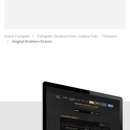
Șoimii Fotografi
Fotografi, Studiouri Foto, Cabine Foto - Timişoara
Anghel Brothers Events