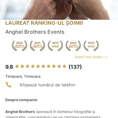
LAUREAT RANKING-UL ȘOIMII
Anghel Brothers Events
Arată mai multe >>
9.8
(137)
Timişoara, Timisoara
Afișează numărul de telefon
Despre companie:
Anghel Brothers
operează în domeniul fotografiei și
videografiei, concentrându-se pe captarea momentelor