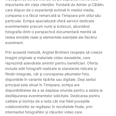
importante din viața clienților. Fondată de Adrian și Cătălin,
care dispun de o experiență extinsă în mediul media,
compania s-a făcut remarcată la Timișoara prin stilul său
particular. Echipa specializată oferă servicii dedicate
evenimentelor precum nunți și botezuri, abordând
fotografia dintr-o perspectivă documentară menită să
redea emoțiile reale și elementele esențiale ale fiecărui
eveniment.
Prin această metodă, Anghel Brothers reușește să creeze
imagini originale și materiale video deosebite, care
reprezintă adevărate amintiri pentru beneficiari. Oferta
include atât fotografii realizate la standarde ridicate și
filmări integrale, cât și conceperea albumelor foto,
disponibile în variante tipărite sau digitale. Deși sediul
principal este situat în Timișoara, echipa are
disponibilitatea de a se deplasa oriunde pentru a asista la
desfășurarea evenimentelor solicitate. Dedicarea pentru
calitate și dorința de a reda cât mai fidel poveștile
colaboratorilor se regăsesc în rezultatele finale, prin
intermediul fotografiilor și clipurilor video care