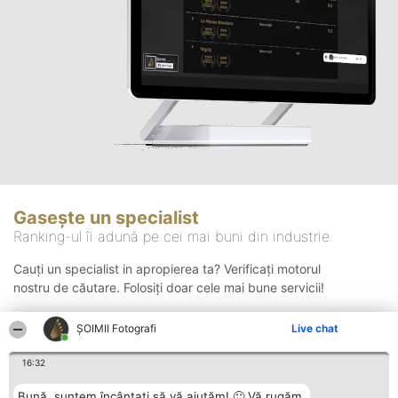
Gasește un specialist
Ranking-ul îi adună pe cei mai buni din industrie
Cauți un specialist in apropierea ta? Verificați motorul
nostru de căutare. Folosiți doar cele mai bune servicii!
ȘOIMII Fotografi
Live chat
Căutare
16:32
Bună, suntem încântați să vă ajutăm! 🙂 Vă rugăm