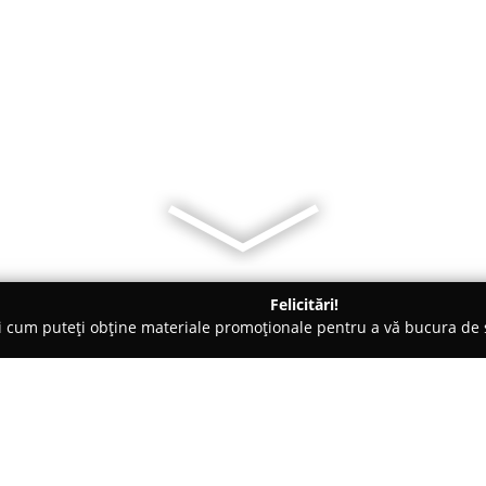
Felicitări!
ți cum puteți obține materiale promoționale pentru a vă bucura d
 Foto - Craiova
The Artisans - Wedding Videography