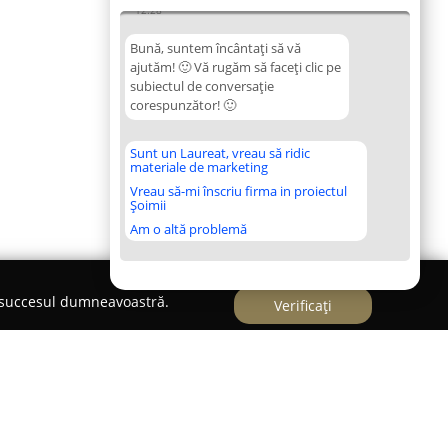
12:28
Bună, suntem încântați să vă
ajutăm! 🙂 Vă rugăm să faceți clic pe
subiectul de conversație
corespunzător! 🙂
Sunt un Laureat, vreau să ridic
materiale de marketing
Vreau să-mi înscriu firma in proiectul
Șoimii
Am o altă problemă
e succesul dumneavoastră.
Verificați