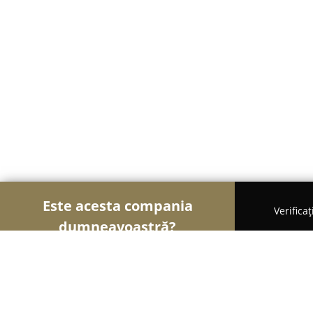
Este acesta compania
Verifica
dumneavoastră?
Șoimii Fotografi
Fotografi, Studiouri Foto, Cabine