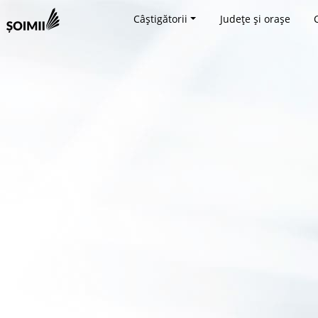
Câștigătorii
Județe și orașe