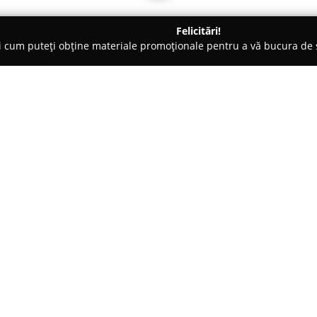
Felicitări!
ți cum puteți obține materiale promoționale pentru a vă bucura d
 Foto - Timişoara
Adelak Photography
Despre companie:
Adelak Photography
funcțione
accent deosebit pe captarea mo
amintiri durabile. Echipa de pr
ședință foto, punând la dispozi
Arată mai multe >>
preferințelor fiecărui client. Pr
numără fotografia de nuntă, un
alegerea stilului adecvat, de la
Oferta companiei include, de as