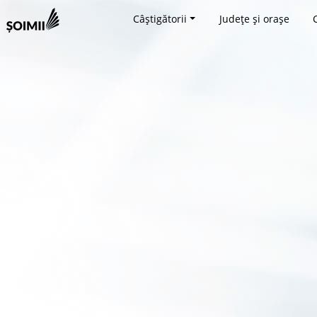
Câștigătorii
Județe și orașe