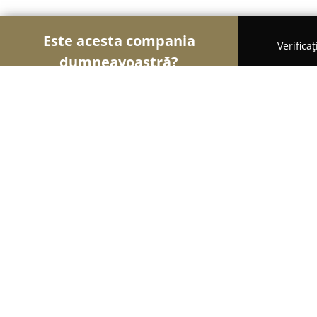
Este acesta compania
Verifica
dumneavoastră?
Șoimii Fotografi
Fotografi, Studiouri Foto, Cabine
Adelak Photography
9.6
(40)
Timişoara, splaiul sofocle 65
Afișează numărul de telefon