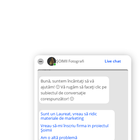
ȘOIMII Fotografi
Live chat
16:18
Bună, suntem încântați să vă
ajutăm! 🙂 Vă rugăm să faceți clic pe
subiectul de conversație
corespunzător! 🙂
Sunt un Laureat, vreau să ridic
materiale de marketing
Vreau să-mi înscriu firma in proiectul
Șoimii
Am o altă problemă