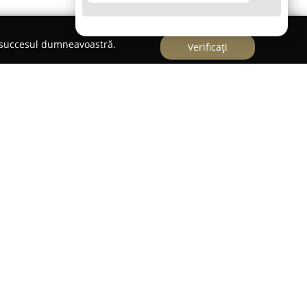
e succesul dumneavoastră.
Verificați
ază ca un studio foto situat în Timișoara, cu un
mentelor speciale și transformarea lor în
ofesioniști are o implicare constantă în fiecare
ție o gamă variată de servicii adaptate
intre principalele realizări din portofoliu se
de este oferită consultanță specializată pentru
 variante vintage și moderne la cele clasice.
emenea, servicii pentru botezuri, sesiuni foto