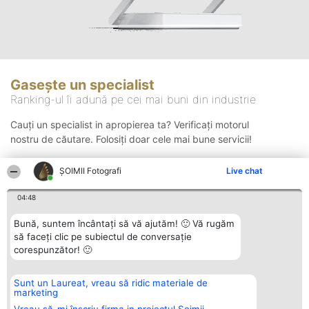
Gasește un specialist
Ranking-ul îi adună pe cei mai buni din industrie
Cauți un specialist in apropierea ta? Verificați motorul
nostru de căutare. Folosiți doar cele mai bune servicii!
ȘOIMII Fotografi
Live chat
Căutare
04:48
Bună, suntem încântați să vă ajutăm! 🙂 Vă rugăm
să faceți clic pe subiectul de conversație
corespunzător! 🙂
Sunt un Laureat, vreau să ridic materiale de
Organizator Ranking
Plebiscyt
Contact
marketing
BRIGHT SOLUTIONS BR SRL
Câștigătorii
Contact
Aleea Timisul De Sus 2 Bl. A30
Lista Tuturor