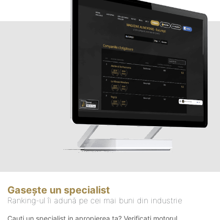
Gasește un specialist
Ranking-ul îi adună pe cei mai buni din industrie
Cauți un specialist in apropierea ta? Verificați motorul