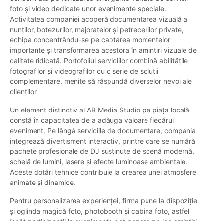
foto și video dedicate unor evenimente speciale.
Activitatea companiei acoperă documentarea vizuală a
nunților, botezurilor, majoratelor și petrecerilor private,
echipa concentrându-se pe captarea momentelor
importante și transformarea acestora în amintiri vizuale de
calitate ridicată. Portofoliul serviciilor combină abilitățile
fotografilor și videografilor cu o serie de soluții
complementare, menite să răspundă diverselor nevoi ale
clienților.
Un element distinctiv al AB Media Studio pe piața locală
constă în capacitatea de a adăuga valoare fiecărui
eveniment. Pe lângă serviciile de documentare, compania
integrează divertisment interactiv, printre care se numără
pachete profesionale de DJ susținute de scenă modernă,
schelă de lumini, lasere și efecte luminoase ambientale.
Aceste dotări tehnice contribuie la crearea unei atmosfere
animate și dinamice.
Pentru personalizarea experienței, firma pune la dispoziție
și oglinda magică foto, photobooth și cabina foto, astfel