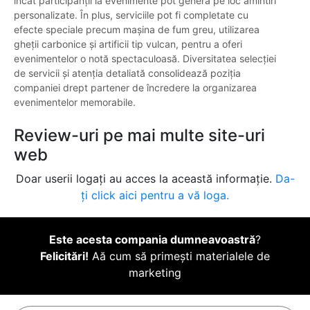
încât participanții la evenimente pot genera pe loc amintiri
personalizate. În plus, serviciile pot fi completate cu
efecte speciale precum mașina de fum greu, utilizarea
gheții carbonice și artificii tip vulcan, pentru a oferi
evenimentelor o notă spectaculoasă. Diversitatea selecției
de servicii și atenția detaliată consolidează poziția
companiei drept partener de încredere la organizarea
evenimentelor memorabile.
Review-uri pe mai multe site-uri
web
Doar userii logați au acces la această informație.
Da-
ți click aici pentru a vă loga.
Este acesta compania dumneavoastră
?
Felicitări!
Aă cum să primești materialele de
marketing