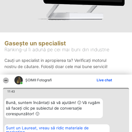
Gasește un specialist
Ranking-ul îi adună pe cei mai buni din industrie
Cauți un specialist in apropierea ta? Verificați motorul
nostru de căutare. Folosiți doar cele mai bune servicii!
ȘOIMII Fotografi
Live chat
Căutare
11:43
Bună, suntem încântați să vă ajutăm! 🙂 Vă rugăm
să faceți clic pe subiectul de conversație
corespunzător! 🙂
Sunt un Laureat, vreau să ridic materiale de
Organizator Ranking
Plebiscyt
Contact