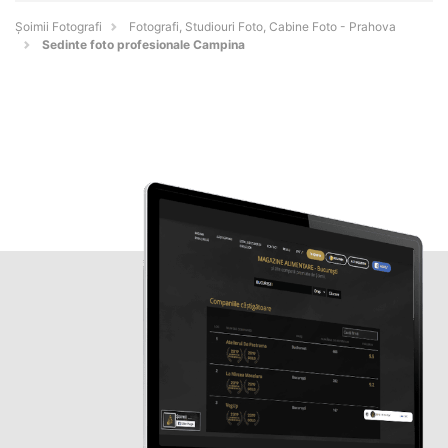
Șoimii Fotografi
Fotografi, Studiouri Foto, Cabine Foto - Prahova
Sedinte foto profesionale Campina