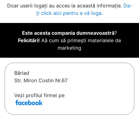
Doar userii logați au acces la această informație.
Da-
ți click aici pentru a vă loga.
Este acesta compania dumneavoastră
?
Felicitări!
Aă cum să primești materialele de
marketing
Bârlad
Str. Miron Costin Nr.67
Vezi profilul firmei pe