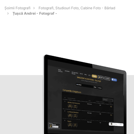
Șoimii Fotografi
Fotografi, Studiouri Foto, Cabine Foto - Bârlad
Țușcă Andrei - Fotograf -