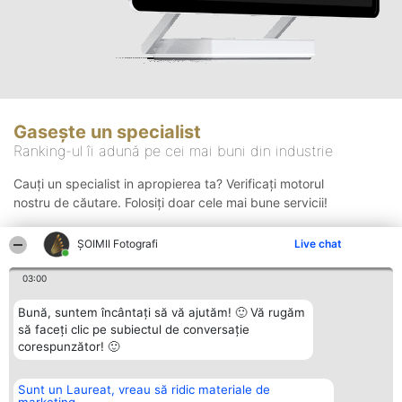
Gasește un specialist
Ranking-ul îi adună pe cei mai buni din industrie
Cauți un specialist in apropierea ta? Verificați motorul
nostru de căutare. Folosiți doar cele mai bune servicii!
ȘOIMII Fotografi
Live chat
Căutare
03:00
Bună, suntem încântați să vă ajutăm! 🙂 Vă rugăm
să faceți clic pe subiectul de conversație
corespunzător! 🙂
Sunt un Laureat, vreau să ridic materiale de
Organizator Ranking
Plebiscyt
Contact