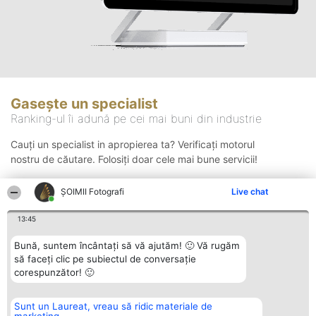
Gasește un specialist
Ranking-ul îi adună pe cei mai buni din industrie
Cauți un specialist in apropierea ta? Verificați motorul
nostru de căutare. Folosiți doar cele mai bune servicii!
ȘOIMII Fotografi
Live chat
Căutare
13:45
Bună, suntem încântați să vă ajutăm! 🙂 Vă rugăm
să faceți clic pe subiectul de conversație
corespunzător! 🙂
Sunt un Laureat, vreau să ridic materiale de
Organizator Ranking
Plebiscyt
Contact