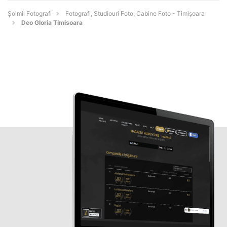
Șoimii Fotografi
Fotografi, Studiouri Foto, Cabine Foto - Timişoara
Deo Gloria Timisoara