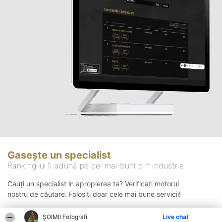
Gasește un specialist
Ranking-ul îi adună pe cei mai buni din industrie
Cauți un specialist in apropierea ta? Verificați motorul
nostru de căutare. Folosiți doar cele mai bune servicii!
ȘOIMII Fotografi
Live chat