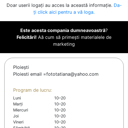
Doar userii logați au acces la această informație.
Da-
ți click aici pentru a vă loga.
Este acesta compania dumneavoastră
?
Felicitări!
Aă cum să primești materialele de
marketing
Ploieşti
Ploiesti email =fototatiana@yahoo.com
Program de lucru:
Luni
10–20
Marți
10–20
Miercuri
10–20
Joi
10–20
Vineri
10–20
Sâmbătă
10–20