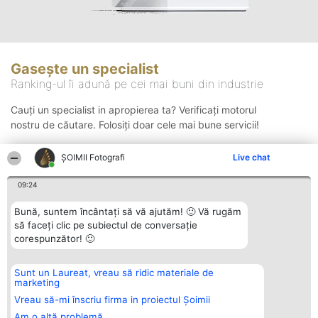
Gasește un specialist
Ranking-ul îi adună pe cei mai buni din industrie
Cauți un specialist in apropierea ta? Verificați motorul
nostru de căutare. Folosiți doar cele mai bune servicii!
ȘOIMII Fotografi
Live chat
Căutare
09:24
Bună, suntem încântați să vă ajutăm! 🙂 Vă rugăm
să faceți clic pe subiectul de conversație
corespunzător! 🙂
Sunt un Laureat, vreau să ridic materiale de
Organizator Ranking
Plebiscyt
Contact
marketing
BRIGHT SOLUTIONS BR SRL
Câștigătorii
Contact
Aleea Timisul De Sus 2 Bl. A30
Lista Tuturor
Vreau să-mi înscriu firma in proiectul Șoimii
Sc. A Et. 4 Ap. 13 Cod 061952
Laureaților
Am o altă problemă
București
Reguli