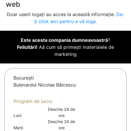
web
Doar userii logați au acces la această informație.
Da-
ți click aici pentru a vă loga.
Este acesta compania dumneavoastră
?
Felicitări!
Aă cum să primești materialele de
marketing
Bucureşti
Bulevardul Nicolae Bălcescu
Program de lucru:
Deschis 24 de
Luni
ore
Deschis 24 de
Marți
ore