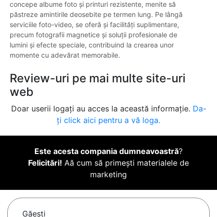
concepe albume foto și printuri rezistente, menite să
păstreze amintirile deosebite pe termen lung. Pe lângă
serviciile foto-video, se oferă și facilități suplimentare,
precum fotografii magnetice și soluții profesionale de
lumini și efecte speciale, contribuind la crearea unor
momente cu adevărat memorabile.
Review-uri pe mai multe site-uri
web
Doar userii logați au acces la această informație.
Da-
ți click aici pentru a vă loga.
Este acesta compania dumneavoastră
?
Felicitări!
Aă cum să primești materialele de
marketing
Găeşti