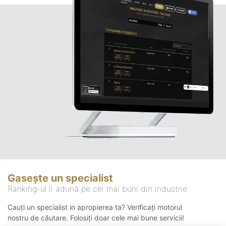
Gasește un specialist
Ranking-ul îi adună pe cei mai buni din industrie
Cauți un specialist in apropierea ta? Verificați motorul
nostru de căutare. Folosiți doar cele mai bune servicii!