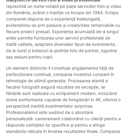
reprezintă un nume notabil pe piața serviciilor foto și video
din România, având o tradiție ce începe din 1984. Echipa
companiei dispune de o experiență îndelungată,
evidențiindu-se prin pasiune și creativitate remarcabile cu
fiecare proiect preluat. Experiența acumulată de-a lungul
anilor permite furnizarea unor servicii profesionale de
înaltă calitate, adaptate diverselor tipuri de evenimente,
de la nunți și botezuri la ședințe foto de portret, logodne
sau sesiuni pentru copii.
Un element distinctiv îl constituie angajamentul față de
perfecționare continuă, compania investind constant în
tehnologie de ultimă generație. Procesarea atentă a
fiecărei fotografii asigură rezultate de excepție, iar
filmările sunt realizate cu echipament modern, incluzând
drone performante capabile de înregistrări în 4K, oferind o
perspectivă inedită evenimentelor surprinse.
Profesionalismul este susținut de o abordare
personalizată: cameramanii colaborând cu clienții pentru a
răspunde cerințelor lor specifice și pentru a atinge
standarde ridicate în livrarea rezultatelor finale. Compania