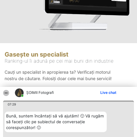
Gasește un specialist
Ranking-ul îi adună pe cei mai buni din industrie
Cauți un specialist in apropierea ta? Verificați motorul
nostru de căutare. Folosiți doar cele mai bune servicii!
ȘOIMII Fotografi
Live chat
Căutare
07:29
Bună, suntem încântați să vă ajutăm! 🙂 Vă rugăm
să faceți clic pe subiectul de conversație
corespunzător! 🙂