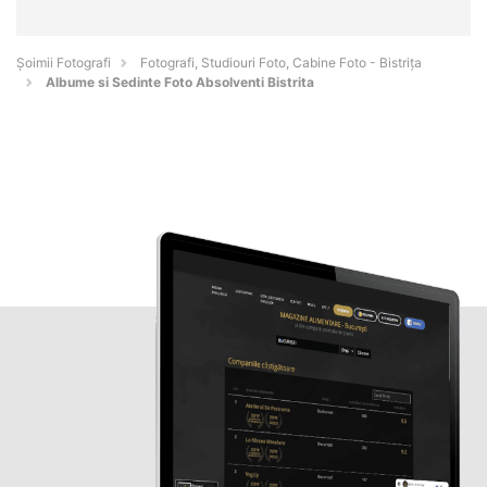
Șoimii Fotografi
Fotografi, Studiouri Foto, Cabine Foto - Bistriţa
Albume si Sedinte Foto Absolventi Bistrita