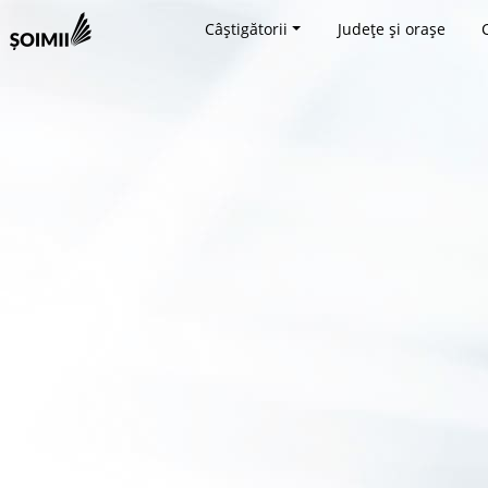
Câștigătorii
Județe și orașe