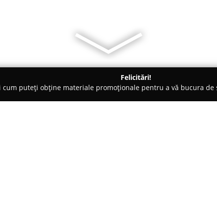
Felicitări!
ți cum puteți obține materiale promoționale pentru a vă bucura d
e Foto - Cluj-Napoca
Fechete Ionut Fotograf
Despre companie:
Cu o activitate notabilă în dom
Fotograf
este recunoscut pentr
proiect. Cu peste 14 ani de ex