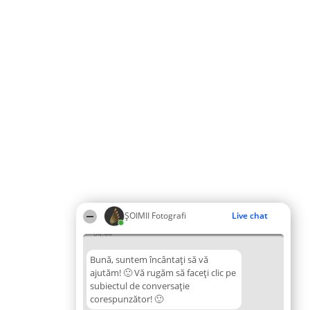
ȘOIMII Fotografi
Live chat
04:44
Bună, suntem încântați să vă
ajutăm! 🙂 Vă rugăm să faceți clic pe
subiectul de conversație
corespunzător! 🙂