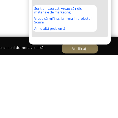
Sunt un Laureat, vreau să ridic
materiale de marketing
Vreau să-mi înscriu firma in proiectul
Șoimii
Am o altă problemă
e succesul dumneavoastră.
Verificați
eniul fotografiei din Cluj-Napoca,
Fechete Ionut
u pasiunea și angajamentul aduse fiecărui
periență și implicare în peste 300 de evenimente