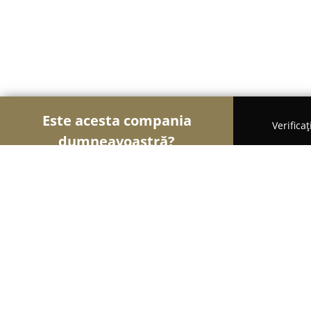
Este acesta compania
Verifica
dumneavoastră?
Șoimii Fotografi
Fotografi, Studiouri Foto, Cabin
Fechete Ionut Fotograf