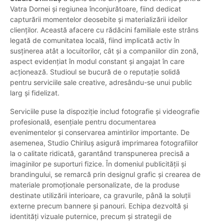
Vatra Dornei și regiunea înconjurătoare, fiind dedicat
capturării momentelor deosebite și materializării ideilor
clienților. Această afacere cu rădăcini familiale este strâns
legată de comunitatea locală, fiind implicată activ în
susținerea atât a locuitorilor, cât și a companiilor din zonă,
aspect evidențiat în modul constant și angajat în care
acționează. Studioul se bucură de o reputație solidă
pentru serviciile sale creative, adresându-se unui public
larg și fidelizat.
Serviciile puse la dispoziție includ fotografie și videografie
profesională, esențiale pentru documentarea
evenimentelor și conservarea amintirilor importante. De
asemenea, Studio Chiriluș asigură imprimarea fotografiilor
la o calitate ridicată, garantând transpunerea precisă a
imaginilor pe suporturi fizice. În domeniul publicității și
brandingului, se remarcă prin designul grafic și crearea de
materiale promoționale personalizate, de la produse
destinate utilizării interioare, ca gravurile, până la soluții
externe precum bannere și panouri. Echipa dezvoltă și
identități vizuale puternice, precum și strategii de