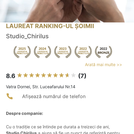
LAUREAT RANKING-UL ȘOIMII
Studio_Chirilus
Arată mai multe >>
8.6
(7)
Vatra Dornei, Str. Luceafarului Nr.14
Afișează numărul de telefon
Despre companie:
Cu o tradiție ce se întinde pe durata a treizeci de ani,
Studio Chiriluș
a ajuns să fie un punct de referință pentru