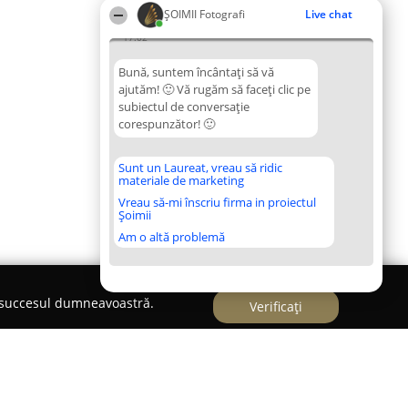
ȘOIMII Fotografi
Live chat
17:02
Bună, suntem încântați să vă
ajutăm! 🙂 Vă rugăm să faceți clic pe
subiectul de conversație
corespunzător! 🙂
Sunt un Laureat, vreau să ridic
materiale de marketing
Vreau să-mi înscriu firma in proiectul
Șoimii
Am o altă problemă
e succesul dumneavoastră.
Verificați