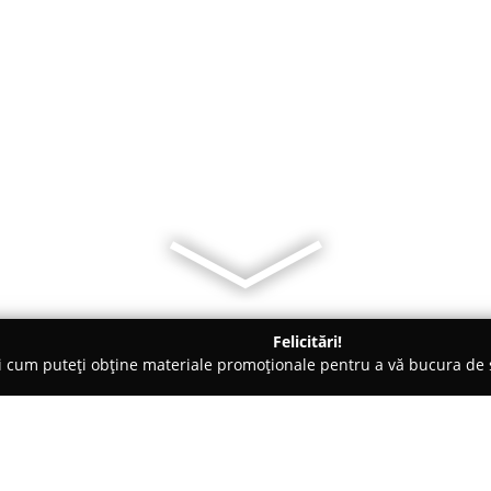
Felicitări!
ți cum puteți obține materiale promoționale pentru a vă bucura d
 Foto - Braşov
RomA Studios