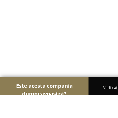
Este acesta compania
Verifica
dumneavoastră?
Șoimii Fotografi
Fotografi, Studiouri Foto, Cabine