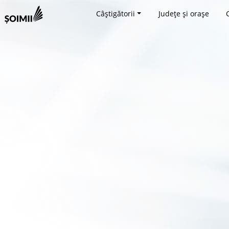
Câștigătorii
Județe și orașe