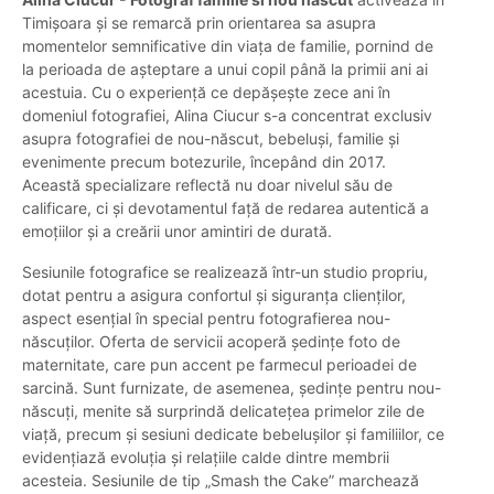
Timișoara și se remarcă prin orientarea sa asupra
momentelor semnificative din viața de familie, pornind de
la perioada de așteptare a unui copil până la primii ani ai
acestuia. Cu o experiență ce depășește zece ani în
domeniul fotografiei, Alina Ciucur s-a concentrat exclusiv
asupra fotografiei de nou-născut, bebeluși, familie și
evenimente precum botezurile, începând din 2017.
Această specializare reflectă nu doar nivelul său de
calificare, ci și devotamentul față de redarea autentică a
emoțiilor și a creării unor amintiri de durată.
Sesiunile fotografice se realizează într-un studio propriu,
dotat pentru a asigura confortul și siguranța clienților,
aspect esențial în special pentru fotografierea nou-
născuților. Oferta de servicii acoperă ședințe foto de
maternitate, care pun accent pe farmecul perioadei de
sarcină. Sunt furnizate, de asemenea, ședințe pentru nou-
născuți, menite să surprindă delicatețea primelor zile de
viață, precum și sesiuni dedicate bebelușilor și familiilor, ce
evidențiază evoluția și relațiile calde dintre membrii
acesteia. Sesiunile de tip „Smash the Cake” marchează