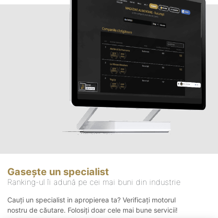
Gasește un specialist
Ranking-ul îi adună pe cei mai buni din industrie
Cauți un specialist in apropierea ta? Verificați motorul
nostru de căutare. Folosiți doar cele mai bune servicii!