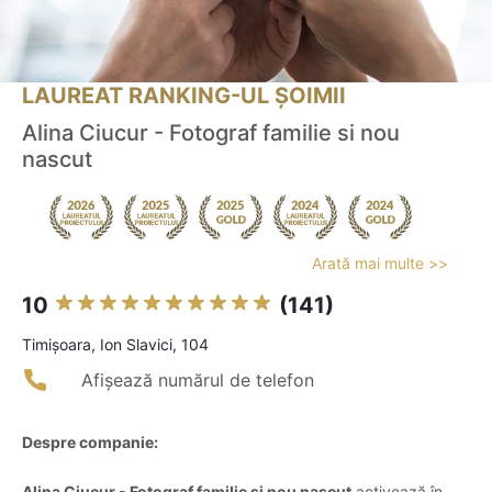
LAUREAT RANKING-UL ȘOIMII
Alina Ciucur - Fotograf familie si nou
nascut
Arată mai multe >>
10
(141)
Timişoara, Ion Slavici, 104
Afișează numărul de telefon
Despre companie:
Alina Ciucur - Fotograf familie si nou nascut
activează în