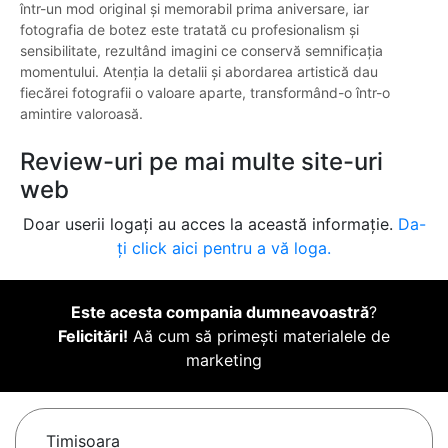
într-un mod original și memorabil prima aniversare, iar
fotografia de botez este tratată cu profesionalism și
sensibilitate, rezultând imagini ce conservă semnificația
momentului. Atenția la detalii și abordarea artistică dau
fiecărei fotografii o valoare aparte, transformând-o într-o
amintire valoroasă.
Review-uri pe mai multe site-uri
web
Doar userii logați au acces la această informație.
Da-
ți click aici pentru a vă loga.
Este acesta compania dumneavoastră
?
Felicitări!
Aă cum să primești materialele de
marketing
Timişoara