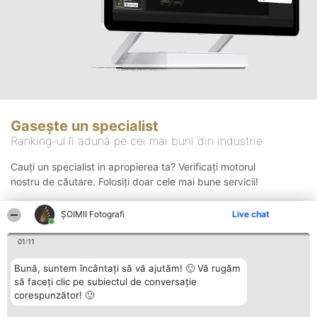
Gasește un specialist
Ranking-ul îi adună pe cei mai buni din industrie
Cauți un specialist in apropierea ta? Verificați motorul
nostru de căutare. Folosiți doar cele mai bune servicii!
ȘOIMII Fotografi
Live chat
Căutare
01:11
Bună, suntem încântați să vă ajutăm! 🙂 Vă rugăm
să faceți clic pe subiectul de conversație
corespunzător! 🙂