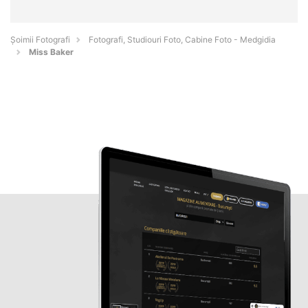
Șoimii Fotografi
Fotografi, Studiouri Foto, Cabine Foto - Medgidia
Miss Baker