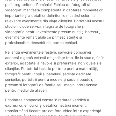
pe întreg teritoriul României. Echipa de fotografi și
videografi manifestă competență în captarea momentelor
importante și a detaliilor definitorii din cadrul celor mai
relevante evenimente din viața clienților. Portofoliul acestui
studio include servicii integrate de fotografie și
videografie pentru evenimente precum nunți și botezuri,
evenimente remarcabile ce primesc atenție și
profesionalism deosebit din partea echipei.
Pe lângă evenimentele festive, serviciile companiei
acoperă o gamă extinsă de ședințe foto, fie în studio, fie în
exterior, adaptate la nevoile și preferințele individuale ale
clienților. Portofoliul include portrete pentru maternități,
fotografii pentru copii și bebeluși, ședințe dedicate
seniorilor, portofolii pentru modele și sesiuni boudoir,
precum și fotografii de familie sau imagini profesionale
pentru mediul de afaceri.
Prioritatea companiei constă în redarea veridică a
expresiilor, emoțiilor și detaliilor fiecărui moment,
transformând fiecare proiect foto-video într-o experiență