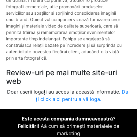
de durată. În sfera corporativă, Studio1.ro produce
fotografii comerciale, utile promovării produselor,
serviciilor sau spațiilor și sprijinind consolidarea imaginii
unui brand. Obiectivul companiei vizează furnizarea unor
imagini și materiale video de calitate superioară, care să
permită trăirea și rememorarea emoțiilor evenimentelor
importante timp îndelungat. Echipa se angajează să
construiască relații bazate pe încredere și să surprindă cu
autenticitate povestea fiecărui client, aducând-o la viață
prin arta fotografică.
Review-uri pe mai multe site-uri
web
Doar userii logați au acces la această informație.
Da-
ți click aici pentru a vă loga.
Este acesta compania dumneavoastră
?
Felicitări!
Aă cum să primești materialele de
marketing