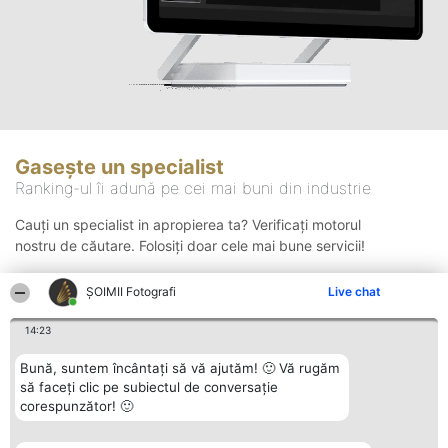
Gasește un specialist
Ranking-ul îi adună pe cei mai buni din industrie
Cauți un specialist in apropierea ta? Verificați motorul
nostru de căutare. Folosiți doar cele mai bune servicii!
ȘOIMII Fotografi
Live chat
Căutare
14:23
Bună, suntem încântați să vă ajutăm! 🙂 Vă rugăm
să faceți clic pe subiectul de conversație
corespunzător! 🙂