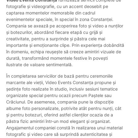
fotografie și videografie, cu un accent deosebit pe
captarea momentelor memorabile din cadrul
evenimentelor speciale, în special în zona Constanței.
Compania se axează pe acoperirea foto și video a nunților
și botezurilor, abordând fiecare etapă cu grijă și
creativitate, pentru a surprinde și păstra cele mai
importante și emoționante clipe. Prin experiența dobândită
în domeniu, echipa reușește să creeze amintiri vizuale de
durată, transformând momentele festive în povești
ilustrate de valoare sentimentală.
În completarea serviciilor de bază pentru ceremoniile
marcante ale vieții, Video Events Constanța propune și
ședințe foto realizate în studio, inclusiv sesiuni tematice
organizate special pentru ocazii precum Paștele sau
Crăciunul. De asemenea, compania pune la dispoziție
albume foto personalizate, potrivite atât pentru nunți, cât
și pentru botezuri, oferind astfel clienților ocazia de a
păstra fizic amintiri într-un mod elegant și organizat.
Angajamentul companiei constă în realizarea unui material
fotografic și video care să surprindă autenticitatea și