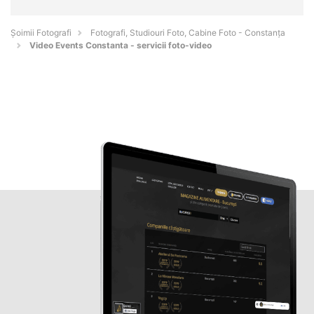
Șoimii Fotografi
Fotografi, Studiouri Foto, Cabine Foto - Constanţa
Video Events Constanta - servicii foto-video